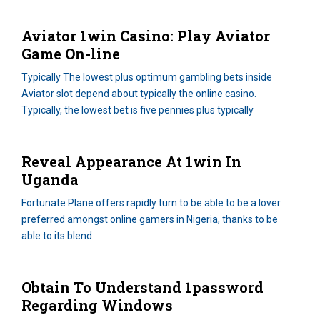
Aviator 1win Casino: Play Aviator
Game On-line
Typically The lowest plus optimum gambling bets inside
Aviator slot depend about typically the online casino.
Typically, the lowest bet is five pennies plus typically
Reveal Appearance At 1win In
Uganda
Fortunate Plane offers rapidly turn to be able to be a lover
preferred amongst online gamers in Nigeria, thanks to be
able to its blend
Obtain To Understand 1password
Regarding Windows