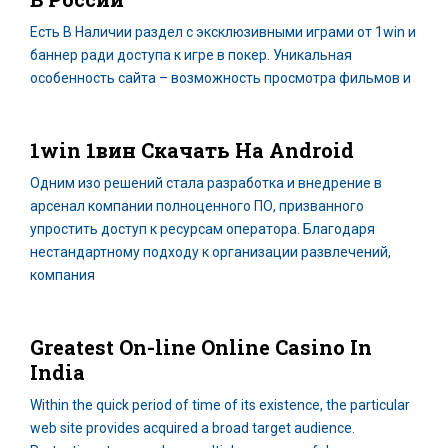
Есть В Наличии раздел с эксклюзивными играми от 1win и
баннер ради доступа к игре в покер. Уникальная
особенность сайта – возможность просмотра фильмов и
1win 1вин Скачать На Android
Одним изо решений стала разработка и внедрение в
арсенал компании полноценного ПО, призванного
упростить доступ к ресурсам оператора. Благодаря
нестандартному подходу к организации развлечений,
компания
Greatest On-line Online Casino In
India
Within the quick period of time of its existence, the particular
web site provides acquired a broad target audience.