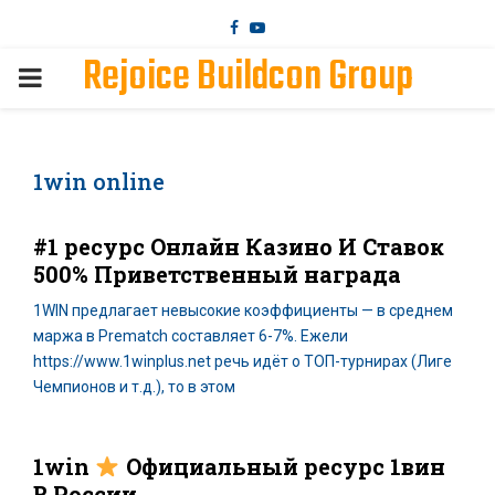
Facebook
Youtube
Rejoice Buildcon Group
PRIMARY
MENU
1win online
#1 ресурс Онлайн Казино И Ставок
500% Приветственный награда
1WIN предлагает невысокие коэффициенты — в среднем
маржа в Prematch составляет 6-7%. Ежели
https://www.1winplus.net речь идёт о ТОП-турнирах (Лиге
Чемпионов и т.д.), то в этом
1win
Официальный ресурс 1вин
В России