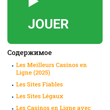
▶️
JOUER
Содержимое
Les Meilleurs Casinos en
Ligne (2025)
Les Sites Fiables
Les Sites Légaux
Les Casinos en Ligne avec