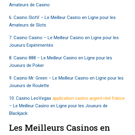
Amateurs de Casino
6. Casino SlotV – Le Meilleur Casino en Ligne pour les
Amateurs de Slots
7. Casino Casino – Le Meilleur Casino en Ligne pour les
Joueurs Expérimentés
8. Casino 888 – Le Meilleur Casino en Ligne pour les
Joueurs de Poker
9. Casino Mr. Green – Le Meilleur Casino en Ligne pour les
Joueurs de Roulette
10. Casino LeoVegas
application casino argent réel france
– Le Meilleur Casino en Ligne pour les Joueurs de
Blackjack
Les Meilleurs Casinos en