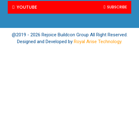
YOUTUBE
SUBSCRIBE
@2019 - 2026 Rejoice Buildcon Group All Right Reserved.
Designed and Developed by
Royal Arise Technology.