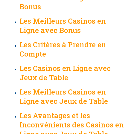
Bonus
Les Meilleurs Casinos en
Ligne avec Bonus
Les Critères à Prendre en
Compte
Les Casinos en Ligne avec
Jeux de Table
Les Meilleurs Casinos en
Ligne avec Jeux de Table
Les Avantages et les
Inconvénients des Casinos en
Ligne avec Jeux de Table