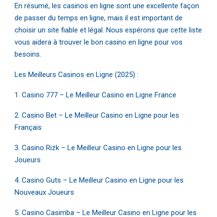
En résumé, les casinos en ligne sont une excellente façon
de passer du temps en ligne, mais il est important de
choisir un site fiable et légal. Nous espérons que cette liste
vous aidera à trouver le bon casino en ligne pour vos
besoins.
Les Meilleurs Casinos en Ligne (2025) :
1. Casino 777 – Le Meilleur Casino en Ligne France
2. Casino Bet – Le Meilleur Casino en Ligne pour les
Français
3. Casino Rizk – Le Meilleur Casino en Ligne pour les
Joueurs
4. Casino Guts – Le Meilleur Casino en Ligne pour les
Nouveaux Joueurs
5. Casino Casimba – Le Meilleur Casino en Ligne pour les