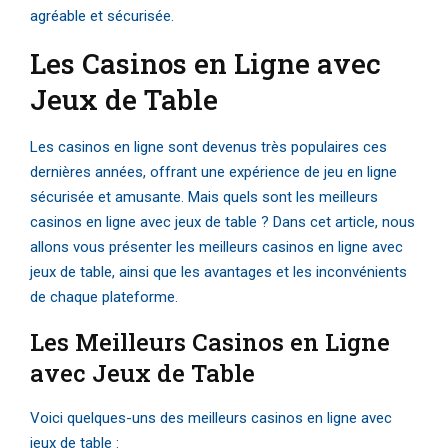
agréable et sécurisée.
Les Casinos en Ligne avec
Jeux de Table
Les casinos en ligne sont devenus très populaires ces
dernières années, offrant une expérience de jeu en ligne
sécurisée et amusante. Mais quels sont les meilleurs
casinos en ligne avec jeux de table ? Dans cet article, nous
allons vous présenter les meilleurs casinos en ligne avec
jeux de table, ainsi que les avantages et les inconvénients
de chaque plateforme.
Les Meilleurs Casinos en Ligne
avec Jeux de Table
Voici quelques-uns des meilleurs casinos en ligne avec
jeux de table :