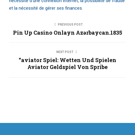
nécessité d’une connexion internet, la possibilité de fraude
et la nécessité de gérer ses finances.
PREVIOUS POST
Pin Up Casino Onlayn Azərbaycan.1835
NEXT POST
“aviator Spiel: Wetten Und Spielen
Aviator Geldspiel Von Spribe