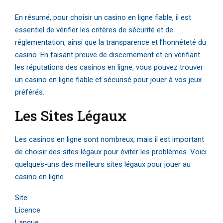
En résumé, pour choisir un casino en ligne fiable, il est
essentiel de vérifier les critères de sécurité et de
réglementation, ainsi que la transparence et l’honnêteté du
casino. En faisant preuve de discernement et en vérifiant
les réputations des casinos en ligne, vous pouvez trouver
un casino en ligne fiable et sécurisé pour jouer à vos jeux
préférés.
Les Sites Légaux
Les casinos en ligne sont nombreux, mais il est important
de choisir des sites légaux pour éviter les problèmes. Voici
quelques-uns des meilleurs sites légaux pour jouer au
casino en ligne.
Site
Licence
Langue