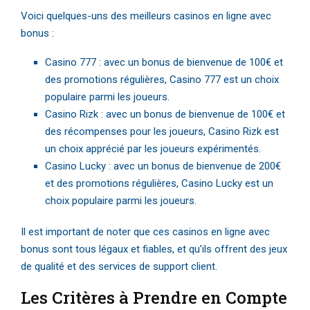
Voici quelques-uns des meilleurs casinos en ligne avec
bonus :
Casino 777 : avec un bonus de bienvenue de 100€ et
des promotions régulières, Casino 777 est un choix
populaire parmi les joueurs.
Casino Rizk : avec un bonus de bienvenue de 100€ et
des récompenses pour les joueurs, Casino Rizk est
un choix apprécié par les joueurs expérimentés.
Casino Lucky : avec un bonus de bienvenue de 200€
et des promotions régulières, Casino Lucky est un
choix populaire parmi les joueurs.
Il est important de noter que ces casinos en ligne avec
bonus sont tous légaux et fiables, et qu’ils offrent des jeux
de qualité et des services de support client.
Les Critères à Prendre en Compte