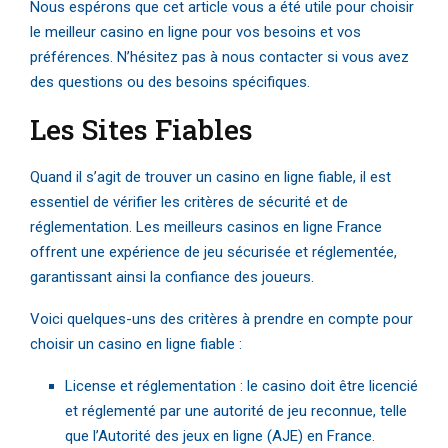
Nous espérons que cet article vous a été utile pour choisir
le meilleur casino en ligne pour vos besoins et vos
préférences. N’hésitez pas à nous contacter si vous avez
des questions ou des besoins spécifiques.
Les Sites Fiables
Quand il s’agit de trouver un casino en ligne fiable, il est
essentiel de vérifier les critères de sécurité et de
réglementation. Les meilleurs casinos en ligne France
offrent une expérience de jeu sécurisée et réglementée,
garantissant ainsi la confiance des joueurs.
Voici quelques-uns des critères à prendre en compte pour
choisir un casino en ligne fiable :
License et réglementation : le casino doit être licencié
et réglementé par une autorité de jeu reconnue, telle
que l’Autorité des jeux en ligne (AJE) en France.