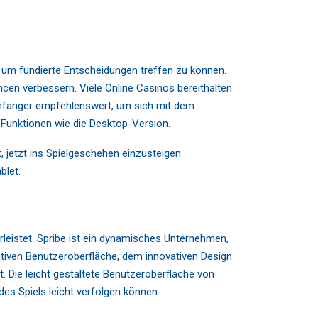
n, um fundierte Entscheidungen treffen zu können.
cen verbessern. Viele Online Casinos bereithalten
 Anfänger empfehlenswert, um sich mit dem
 Funktionen wie die Desktop-Version.
, jetzt ins Spielgeschehen einzusteigen.
blet.
rleistet. Spribe ist ein dynamisches Unternehmen,
itiven Benutzeroberfläche, dem innovativen Design
 Die leicht gestaltete Benutzeroberfläche von
 des Spiels leicht verfolgen können.