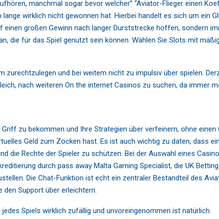
aufhören, manchmal sogar bevor welcher” “Aviator-Flieger einen Koeff
n lange wirklich nicht gewonnen hat. Hierbei handelt es sich um ein 
auf einen großen Gewinn nach langer Durststrecke hoffen, sondern i
i an, die für das Spiel genutzt sein können. Wählen Sie Slots mit 
em zurechtzulegen und bei weitem nicht zu impulsiv über spielen. Der
eich, nach weiteren On the internet Casinos zu suchen, da immer meh
den Griff zu bekommen und Ihre Strategien über verfeinern, ohne eine
tuelles Geld zum Zocken hast. Es ist auch wichtig zu daten, dass ein 
und die Rechte der Spieler zu schützen. Bei der Auswahl eines Casino
Akkreditierung durch pass away Malta Gaming Specialist, die UK Be
tellen. Die Chat-Funktion ist echt ein zentraler Bestandteil des Avi
e den Support über erleichtern.
 jedes Spiels wirklich zufällig und unvoreingenommen ist natürlich.