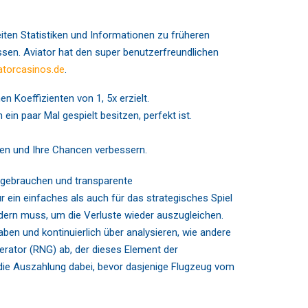
iten Statistiken und Informationen zu früheren
ssen. Aviator hat den super benutzerfreundlichen
atorcasinos.de
.
n Koeffizienten von 1, 5x erzielt.
in paar Mal gespielt besitzen, perfekt ist.
hen und Ihre Chancen verbessern.
e gebrauchen und transparente
r ein einfaches als auch für das strategisches Spiel
ordern muss, um die Verluste wieder auszugleichen.
aben und kontinuierlich über analysieren, wie andere
erator (RNG) ab, der dieses Element der
r die Auszahlung dabei, bevor dasjenige Flugzeug vom