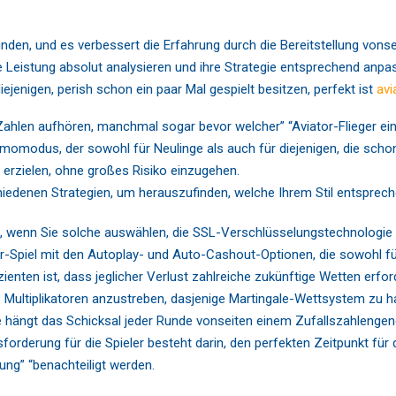
den, und es verbessert die Erfahrung durch die Bereitstellung vonse
e Leistung absolut analysieren und ihre Strategie entsprechend anpa
jenigen, perish schon ein paar Mal gespielt besitzen, perfekt ist
avi
 Zahlen aufhören, manchmal sogar bevor welcher” “Aviator-Flieger eine
omodus, der sowohl für Neulinge als auch für diejenigen, die schon e
erzielen, ohne großes Risiko einzugehen.
hiedenen Strategien, um herauszufinden, welche Ihrem Stil entsprec
ig, wenn Sie solche auswählen, die SSL-Verschlüsselungstechnologi
tor-Spiel mit den Autoplay- und Auto-Cashout-Optionen, die sowohl fü
zienten ist, dass jeglicher Verlust zahlreiche zukünftige Wetten erf
re Multiplikatoren anzustreben, dasjenige Martingale-Wettsystem zu h
se hängt das Schicksal jeder Runde vonseiten einem Zufallszahlengen
sforderung für die Spieler besteht darin, den perfekten Zeitpunkt fü
ung” “benachteiligt werden.