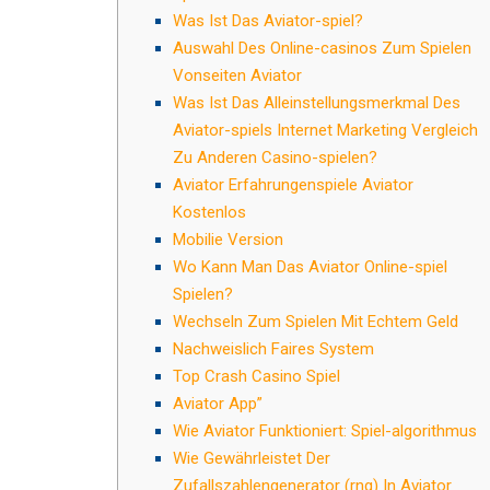
Was Ist Das Aviator-spiel?
Auswahl Des Online-casinos Zum Spielen
Vonseiten Aviator
Was Ist Das Alleinstellungsmerkmal Des
Aviator-spiels Internet Marketing Vergleich
Zu Anderen Casino-spielen?
Aviator Erfahrungenspiele Aviator
Kostenlos
Mobilie Version
Wo Kann Man Das Aviator Online-spiel
Spielen?
Wechseln Zum Spielen Mit Echtem Geld
Nachweislich Faires System
Top Crash Casino Spiel
Aviator App”
Wie Aviator Funktioniert: Spiel-algorithmus
Wie Gewährleistet Der
Zufallszahlengenerator (rng) In Aviator