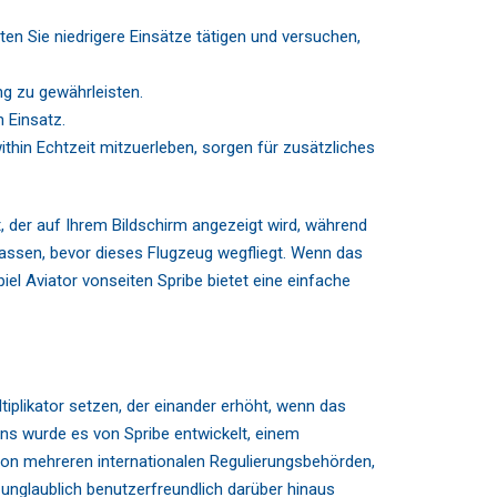
ten Sie niedrigere Einsätze tätigen und versuchen,
ng zu gewährleisten.
n Einsatz.
ithin Echtzeit mitzuerleben, sorgen für zusätzliches
t, der auf Ihrem Bildschirm angezeigt wird, während
u lassen, bevor dieses Flugzeug wegfliegt. Wenn das
piel Aviator vonseiten Spribe bietet eine einfache
tiplikator setzen, der einander erhöht, wenn das
ens wurde es von Spribe entwickelt, einem
 von mehreren internationalen Regulierungsbehörden,
h unglaublich benutzerfreundlich darüber hinaus