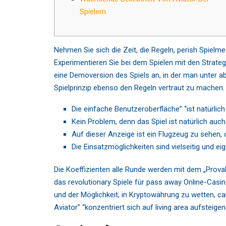
Spielern
Nehmen Sie sich die Zeit, die Regeln, perish Spielm
Experimentieren Sie bei dem Spielen mit den Strateg
eine Demoversion des Spiels an, in der man unter a
Spielprinzip ebenso den Regeln vertraut zu machen.
Die einfache Benutzeroberfläche” “ist natürlic
Kein Problem, denn das Spiel ist natürlich au
Auf dieser Anzeige ist ein Flugzeug zu sehen, 
Die Einsatzmöglichkeiten sind vielseitig und e
Die Koeffizienten alle Runde werden mit dem „Prova
das revolutionary Spiele für pass away Online-Casin
und der Möglichkeit, in Kryptowährung zu wetten, c
Aviator” “konzentriert sich auf living area aufsteigen