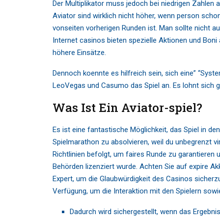
Der Multiplikator muss jedoch bei niedrigen Zahlen 
Aviator sind wirklich nicht höher, wenn person scho
vonseiten vorherigen Runden ist. Man sollte nicht 
Internet casinos bieten spezielle Aktionen und Bon
höhere Einsätze.
Dennoch koennte es hilfreich sein, sich eine” “Syst
LeoVegas und Casumo das Spiel an. Es lohnt sich gl
Was Ist Ein Aviator-spiel?
Es ist eine fantastische Möglichkeit, das Spiel in 
Spielmarathon zu absolvieren, weil du unbegrenzt vir
Richtlinien befolgt, um faires Runde zu garantieren 
Behörden lizenziert wurde. Achten Sie auf expire 
Expert, um die Glaubwürdigkeit des Casinos sicherzus
Verfügung, um die Interaktion mit den Spielern sowi
Dadurch wird sichergestellt, wenn das Ergebnis