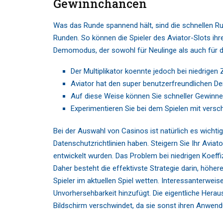
Gewinnchancen
Was das Runde spannend hält, sind die schnellen Run
Runden. So können die Spieler des Aviator-Slots ihr
Demomodus, der sowohl für Neulinge als auch für die
Der Multiplikator koennte jedoch bei niedrigen
Aviator hat den super benutzerfreundlichen Dem
Auf diese Weise können Sie schneller Gewinne 
Experimentieren Sie bei dem Spielen mit versc
Bei der Auswahl von Casinos ist natürlich es wicht
Datenschutzrichtlinien haben. Steigern Sie Ihr Avia
entwickelt wurden. Das Problem bei niedrigen Koeffi
Daher besteht die effektivste Strategie darin, höhe
Spieler im aktuellen Spiel wetten. Interessanterwei
Unvorhersehbarkeit hinzufügt. Die eigentliche Herau
Bildschirm verschwindet, da sie sonst ihren Anwend