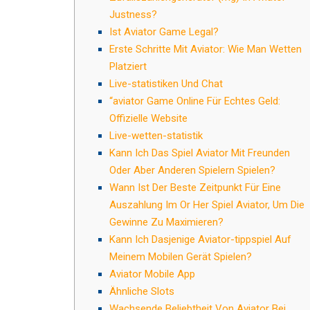
Justness?
Ist Aviator Game Legal?
Erste Schritte Mit Aviator: Wie Man Wetten
Platziert
Live-statistiken Und Chat
“aviator Game Online Für Echtes Geld:
Offizielle Website
Live-wetten-statistik
Kann Ich Das Spiel Aviator Mit Freunden
Oder Aber Anderen Spielern Spielen?
Wann Ist Der Beste Zeitpunkt Für Eine
Auszahlung Im Or Her Spiel Aviator, Um Die
Gewinne Zu Maximieren?
Kann Ich Dasjenige Aviator-tippspiel Auf
Meinem Mobilen Gerät Spielen?
Aviator Mobile App
Ähnliche Slots
Wachsende Beliebtheit Von Aviator Bei