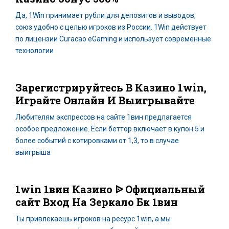
Да, 1Win принимает рубли для депозитов и выводов,
союз удобно с целью игроков из России. 1Win действует
по лицензии Curacao eGaming и использует современные
технологии
Зарегистрируйтесь В Казино 1win,
Играйте Онлайн И Выигрывайте
Любителям экспрессов на сайте 1вин предлагается
особое предложение. Если беттор включает в купон 5 и
более событий с котировками от 1,3, то в случае
выигрыша
1win 1вин Казино ᐉ Официальный
сайт Вход На Зеркало Бк 1вин
Ты привлекаешь игроков на ресурс 1win, а мы