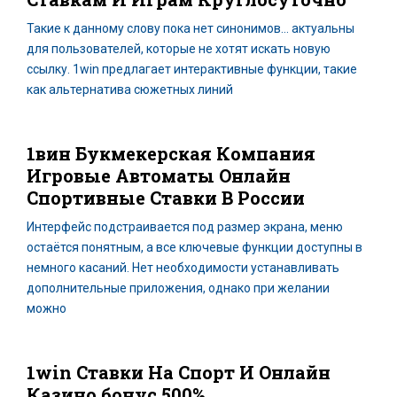
Такие к данному слову пока нет синонимов… актуальны
для пользователей, которые не хотят искать новую
ссылку. 1win предлагает интерактивные функции, такие
как альтернатива сюжетных линий
1вин Букмекерская Компания
Игровые Автоматы Онлайн
Спортивные Ставки В России
Интерфейс подстраивается под размер экрана, меню
остаётся понятным, а все ключевые функции доступны в
немного касаний. Нет необходимости устанавливать
дополнительные приложения, однако при желании
можно
1win Ставки На Спорт И Онлайн
Казино бонус 500%