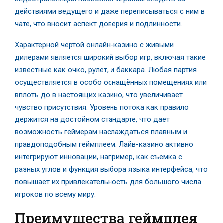
действиями ведущего и даже переписываться с ним в
чате, что вносит аспект доверия и подлинности.
Характерной чертой онлайн-казино с живыми
дилерами является широкий выбор игр, включая такие
известные как очко, рулет, и баккара. Любая партия
осуществляется в особо оснащённых помещениях или
вплоть до в настоящих казино, что увеличивает
чувство присутствия. Уровень потока как правило
держится на достойном стандарте, что дает
возможность геймерам наслаждаться плавным и
правдоподобным геймплеем. Лайв-казино активно
интегрируют инновации, например, как съемка с
разных углов и функция выбора языка интерфейса, что
повышает их привлекательность для большого числа
игроков по всему миру.
Преимущества геймплея