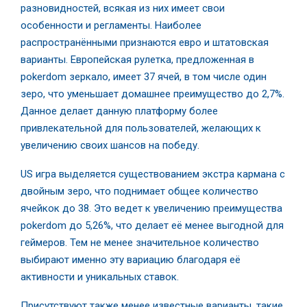
разновидностей, всякая из них имеет свои
особенности и регламенты. Наиболее
распространёнными признаются евро и штатовская
варианты. Европейская рулетка, предложенная в
pokerdom зеркало, имеет 37 ячей, в том числе один
зеро, что уменьшает домашнее преимущество до 2,7%.
Данное делает данную платформу более
привлекательной для пользователей, желающих к
увеличению своих шансов на победу.
US игра выделяется существованием экстра кармана с
двойным зеро, что поднимает общее количество
ячейкок до 38. Это ведет к увеличению преимущества
pokerdom до 5,26%, что делает её менее выгодной для
геймеров. Тем не менее значительное количество
выбирают именно эту вариацию благодаря её
активности и уникальных ставок.
Присутствуют также менее известные варианты, такие