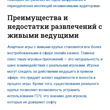
периодических инспекций независимыми аудиторами.
Преимущества и
недостатки развлечений с
живыми ведущими
Азартные игры с живыми крупье становятся все более
востребованными в сфере онлайн казино. Главное
плюс таких игровых приложений — это натуральность и
шанс взаимодействия с реальными игроками. Игроки
могут следить за действиями ведущего в прямом
эфире, что придаёт аспект надёжности и ясности в
процесс игры. Кроме того, существование реального
крупье позволяет возможность устранить
использования ГСЧ, что значимо для игроков,
которые не доверяют софту.