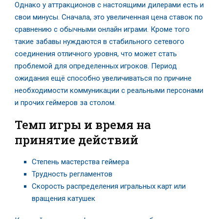
Однако у аттракционов с настоящими дилерами есть и
свои минусы. Сначала, это увеличенная цена ставок по
сравнению с обычными онлайн играми. Кроме того
такие забавы нуждаются в стабильного сетевого
соединения отличного уровня, что может стать
проблемой для определенных игроков. Период
ожидания ещё способно увеличиваться по причине
необходимости коммуникации с реальными персонами
и прочих геймеров за столом.
Темп игры и время на
принятие действий
Степень мастерства геймера
Трудность регламентов
Скорость распределения игральных карт или
вращения катушек