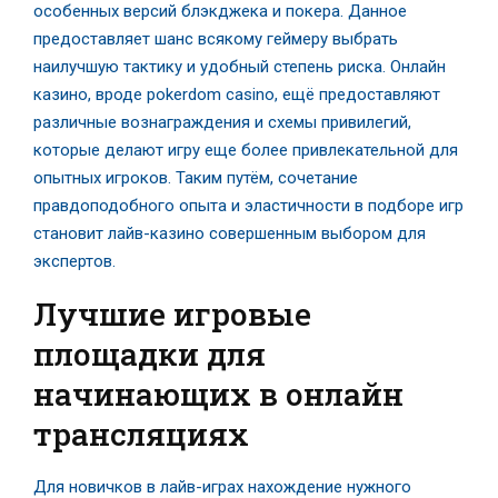
особенных версий блэкджека и покера. Данное
предоставляет шанс всякому геймеру выбрать
наилучшую тактику и удобный степень риска. Онлайн
казино, вроде pokerdom casino, ещё предоставляют
различные вознаграждения и схемы привилегий,
которые делают игру еще более привлекательной для
опытных игроков. Таким путём, сочетание
правдоподобного опыта и эластичности в подборе игр
становит лайв-казино совершенным выбором для
экспертов.
Лучшие игровые
площадки для
начинающих в онлайн
трансляциях
Для новичков в лайв-играх нахождение нужного