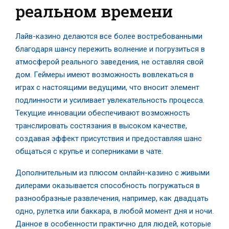
реальном времени
Лайв-казино делаются все более востребованными
благодаря шансу пережить волнение и погрузиться в
атмосферой реального заведения, не оставляя свой
дом. Геймеры имеют возможность вовлекаться в
играх с настоящими ведущими, что вносит элемент
подлинности и усиливает увлекательность процесса.
Текущие инновации обеспечивают возможность
транслировать состязания в высоком качестве,
создавая эффект присутствия и предоставляя шанс
общаться с крупье и соперниками в чате.
Дополнительным из плюсом онлайн-казино с живыми
дилерами оказывается способность погружаться в
разнообразные развлечения, например, как двадцать
одно, рулетка или баккара, в любой момент дня и ночи.
Данное в особенности практично для людей, которые