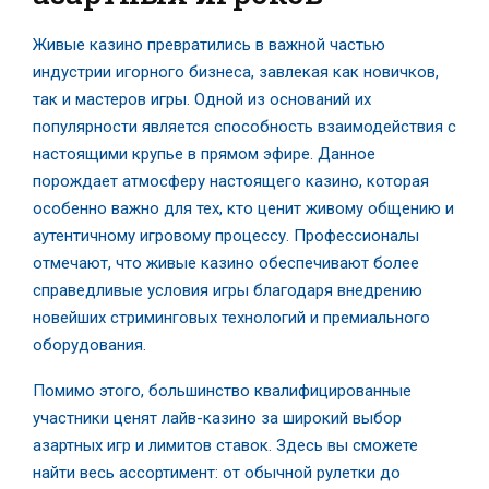
Живые казино превратились в важной частью
индустрии игорного бизнеса, завлекая как новичков,
так и мастеров игры. Одной из оснований их
популярности является способность взаимодействия с
настоящими крупье в прямом эфире. Данное
порождает атмосферу настоящего казино, которая
особенно важно для тех, кто ценит живому общению и
аутентичному игровому процессу. Профессионалы
отмечают, что живые казино обеспечивают более
справедливые условия игры благодаря внедрению
новейших стриминговых технологий и премиального
оборудования.
Помимо этого, большинство квалифицированные
участники ценят лайв-казино за широкий выбор
азартных игр и лимитов ставок. Здесь вы сможете
найти весь ассортимент: от обычной рулетки до