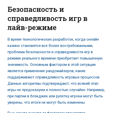
Безопасность и
справедливость игр в
лайв-режиме
В время технологических разработок, когда онлайн
казино становятся все более востребованными,
проблема безопасности и справедливости игр в
режиме реального времени приобретает повышенную
значимость. Основным фактором в этой ситуации
является применение рандомайзеров, какие
поддерживают справедливость игровых процессов.
Данные алгоритмы подтверждают, что всякий этап
игры не предсказуем и полностью случайен. Например,
при партии в блэкджек или рулетку игроки могут быть
уверены, что итоги не могут быть изменены.
Еще одним значимым фактором становится