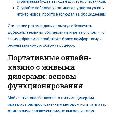
стратегиями будет выгоден для всех участников.
Слушайте собеседников: иногда удается узнать
что-то новое, просто наблюдая за обсуждением.
Эти легкие рекомендации помогут обеспечить
доброжелательную обстановку в игре за столом, что
таким образом способствует более комфортному и
результативному игровому процессу.
Портативные онлайн-
казино с живыми
дилерами: основы
функционирования
Мобильные онлайн-казино с живыми дилерами
оказались распространённым методом испытать азарт
от игровыми развлечениями, не выходя из дома.