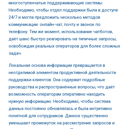
многоступенчатые поддерживающие системы.
Необходимо, чтобы отдел поддержки была в доступе
24/7 и могла предложить несколько методов
коммуникации: онлайн-чат, почту и звонок по
телефону. Тем же момент, использование чатботов,
даёт шанс быстро реагировать на типичные запросы,
освобождая реальных операторов для более сложных
задач.
Локальная основа информации превращается в
неотделимой элементом продуктивной деятельности
поддержки клиентов. Она содержит подробные
руководства и распространённые вопросы, что даёт
возможность операторам оперативно находить
нужную информацию. Необходимо, чтобы система
данных постоянно обновлялась и была интуитивно
понятной для сотрудников. Данное существенно
уменьшает промежуток на рассмотрение запросов и