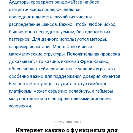
Аудиторы проверяют рандомайзер на базе
статистических проверок, включая
последовательность случайных чисел и
распределение шансов. Важно, чтобы любой исход
был истинно непредсказуемым, без одинаковых
паттернов. Для данного используются методы,
например испытание Monte Carlo и иные
математические структуры. Положительная проверка
доказывает, что казино, включая Фреш Казино,
обеспечивает геймерам честные условия игры, что
особенно важно для поддержания доверия клиентов.
Без соответствующего аудита статус гэмблинг-
платформы может серьезно ослабнуть, а геймеры
могут встретиться с несправедливыми игровыми
условиями.
PREVIOUS POST
Интернет казино с функциями для