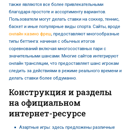
также являются все более привлекательными
благодаря простоте и ассортименту вариантов.
Пользователи могут делать ставки на соккер, теннис,
баскет и иные популярные виды спорта. Сайты, вроде
онлайн казино фреш
, предоставляют многообразные
типы беттинга: начиная с обычных итогов
соревнований включая многосоставных пари с
значительными шансами. Многие сайтов интегрируют
онлайн трансляции, что предоставляет шанс игрокам
следить за действиями в режиме реального времени и
делать ставки более обдуманно.
Конструкция и разделы
на официальном
интернет-ресурсе
Азартные игры: здесь предложены различные