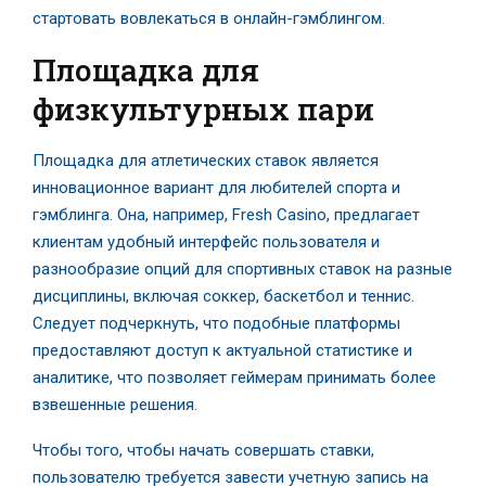
стартовать вовлекаться в онлайн-гэмблингом.
Площадка для
физкультурных пари
Площадка для атлетических ставок является
инновационное вариант для любителей спорта и
гэмблинга. Она, например, Fresh Casino, предлагает
клиентам удобный интерфейс пользователя и
разнообразие опций для спортивных ставок на разные
дисциплины, включая соккер, баскетбол и теннис.
Следует подчеркнуть, что подобные платформы
предоставляют доступ к актуальной статистике и
аналитике, что позволяет геймерам принимать более
взвешенные решения.
Чтобы того, чтобы начать совершать ставки,
пользователю требуется завести учетную запись на