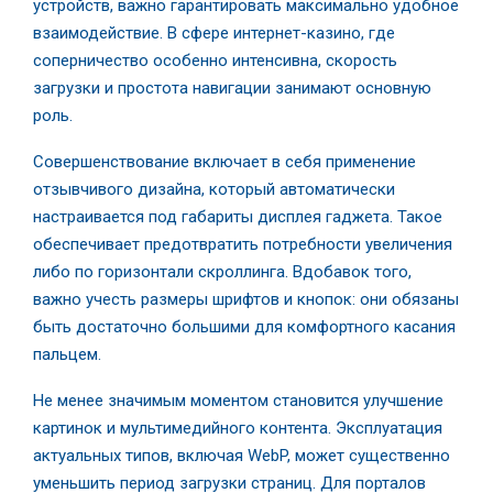
устройств, важно гарантировать максимально удобное
взаимодействие. В сфере интернет-казино, где
соперничество особенно интенсивна, скорость
загрузки и простота навигации занимают основную
роль.
Совершенствование включает в себя применение
отзывчивого дизайна, который автоматически
настраивается под габариты дисплея гаджета. Такое
обеспечивает предотвратить потребности увеличения
либо по горизонтали скроллинга. Вдобавок того,
важно учесть размеры шрифтов и кнопок: они обязаны
быть достаточно большими для комфортного касания
пальцем.
Не менее значимым моментом становится улучшение
картинок и мультимедийного контента. Эксплуатация
актуальных типов, включая WebP, может существенно
уменьшить период загрузки страниц. Для порталов