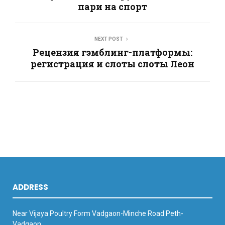
пари на спорт
NEXT POST
Рецензия гэмблинг-платформы:
регистрация и слоты слоты Леон
ADDRESS
Near Vijaya Poultry Form Vadgaon-Minche Road Peth-
Vadgaon,