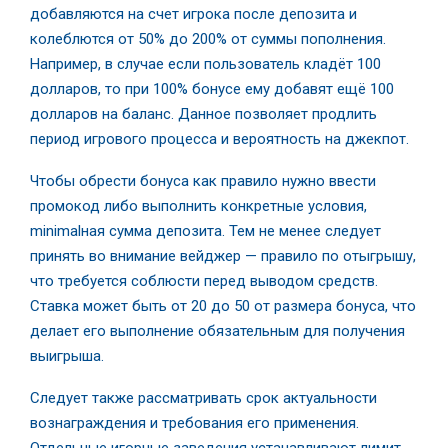
добавляются на счет игрока после депозита и
колеблются от 50% до 200% от суммы пополнения.
Например, в случае если пользователь кладёт 100
долларов, то при 100% бонусе ему добавят ещё 100
долларов на баланс. Данное позволяет продлить
период игрового процесса и вероятность на джекпот.
Чтобы обрести бонуса как правило нужно ввести
промокод либо выполнить конкретные условия,
minimalная сумма депозита. Тем не менее следует
принять во внимание вейджер — правило по отыгрышу,
что требуется соблюсти перед выводом средств.
Ставка может быть от 20 до 50 от размера бонуса, что
делает его выполнение обязательным для получения
выигрыша.
Следует также рассматривать срок актуальности
вознаграждения и требования его применения.
Отдельные игорные заведения устанавливают лимит