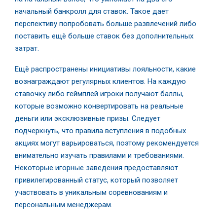
начальный банкролл для ставок. Такое дает
перспективу попробовать больше развлечений либо
поставить ещё больше ставок без дополнительных
затрат.
Ещё распространены инициативы лояльности, какие
вознаграждают регулярных клиентов. На каждую
ставочку либо геймплей игроки получают баллы,
которые возможно конвертировать на реальные
деньги или эксклюзивные призы. Следует
подчеркнуть, что правила вступления в подобных
акциях могут варьироваться, поэтому рекомендуется
внимательно изучать правилами и требованиями.
Некоторые игорные заведения предоставляют
привилегированный статус, который позволяет
участвовать в уникальным соревнованиям и
персональным менеджерам.