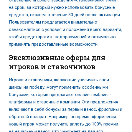
на срок, за который нужно использовать бонусные
средства, скажем, в течение 30 дней после активации.
Пользователям предлагается внимательно
ознакомляться с условия и положения всего варианта,
чтобы предотвратить недоразумений и оптимально
применять предоставленные возможности.
Эксклюзивные оферы для
игроков и ставочников
Игроки и ставочники, желающие увеличить свои
шансы на победу, могут применить особенными
бонусами, которые предлагают онлайн гэмблинг-
платформы и ставочные компании. Эти предложения
включают в себя бонусы за первый взнос, фриспины и
обратный возврат. Например, во время оформления
новый игрок может получить вплоть до 100% премии
на начальный взнос, что умножает на два его