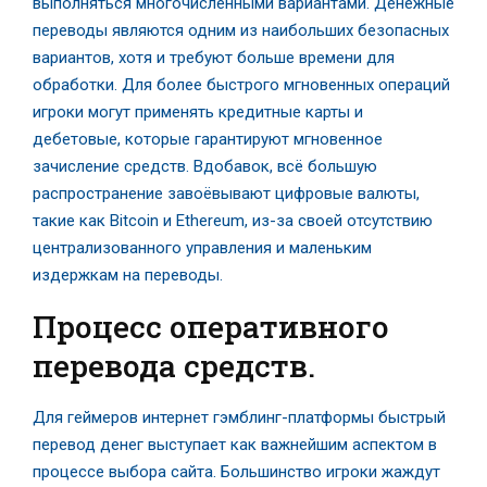
выполняться многочисленными вариантами. Денежные
переводы являются одним из наибольших безопасных
вариантов, хотя и требуют больше времени для
обработки. Для более быстрого мгновенных операций
игроки могут применять кредитные карты и
дебетовые, которые гарантируют мгновенное
зачисление средств. Вдобавок, всё большую
распространение завоёвывают цифровые валюты,
такие как Bitcoin и Ethereum, из-за своей отсутствию
централизованного управления и маленьким
издержкам на переводы.
Процесс оперативного
перевода средств.
Для геймеров интернет гэмблинг-платформы быстрый
перевод денег выступает как важнейшим аспектом в
процессе выбора сайта. Большинство игроки жаждут