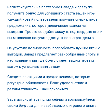
Регистрируйтесь на платформе Вавада и сразу же
получайте
бонус
для успешного старта вашей игры!
Каждый новый пользователь получает специальное
предложение, которое увеличивает шансы на
выигрыш. Просто создайте аккаунт, подтвердите его, и
вы мгновенно получите доступ к вознаграждению.
Не упустите возможность попробовать лучшие игры с
выгодой. Вавада предлагает разнообразные слоты и
настольные игры, где бонус станет вашим первым
шагом к успешным выигрышам!
Следите за акциями и предложениями, которые
регулярно обновляются. Ваше удовольствие и
результативность – наш приоритет!
Зарегистрируйтесь прямо сейчас и воспользуйтесь
своим
бонусом
для незабываемого игрового опыта!