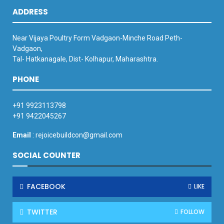
ADDRESS
Near Vijaya Poultry Form Vadgaon-Minche Road Peth-
Vadgaon,
Tal- Hatkanagale, Dist- Kolhapur, Maharashtra.
PHONE
+91 9923113798
+91 9422045267
Email
: rejoicebuildcon@gmail.com
SOCIAL COUNTER
FACEBOOK
LIKE
TWITTER
FOLLOW