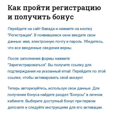
Как пройти регистрацию
и получить бонус
Перейдите на сайт Вавада и нажмите на кнопку
“Регистрация”. В появившемся окне введите свои
данные: имя, электронную почту и пароль. Убедитесь,
что все введенные сведения верны.
После заполнения формы нажмите
“Зарегистрироваться”. Вы получите ссылку для
подтверждения на указанный email. Перейдите по этой
ссылке, чтобы активировать свой аккаунт.
Теперь авторизуйтесь, используя свои данные. Для
получения бонуса найдите раздел “Бонусы” в личном
кабинете. Выберите доступный бонус при первом
депозите и следуйте инструкциям для его активации.