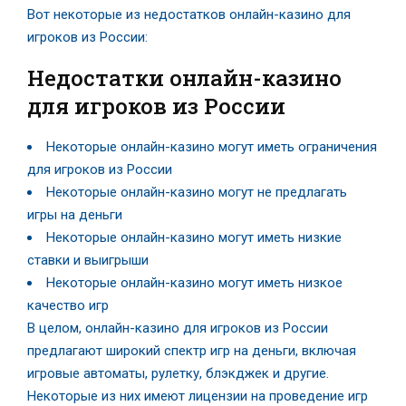
Вот некоторые из недостатков онлайн-казино для
игроков из России:
Недостатки онлайн-казино
для игроков из России
Некоторые онлайн-казино могут иметь ограничения
для игроков из России
Некоторые онлайн-казино могут не предлагать
игры на деньги
Некоторые онлайн-казино могут иметь низкие
ставки и выигрыши
Некоторые онлайн-казино могут иметь низкое
качество игр
В целом, онлайн-казино для игроков из России
предлагают широкий спектр игр на деньги, включая
игровые автоматы, рулетку, блэкджек и другие.
Некоторые из них имеют лицензии на проведение игр