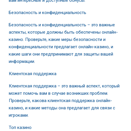
вам интересные и доступные бонусы.
Безопасность и конфиденциальность
Безопасность и конфиденциальность – это важные
аспекты, которые должны быть обеспечены онлайн-
казино. Проверьте, какие меры безопасности и
конфиденциальности предлагает онлайн-казино, и
какие шаги они предпринимают для защиты вашей
информации.
Клиентская поддержка
Клиентская поддержка – это важный аспект, который
может помочь вам в случае возникших проблем.
Проверьте, какова клиентская поддержка онлайн-
казино, и какие методы она предлагает для связи с
игроками.
Топ казино