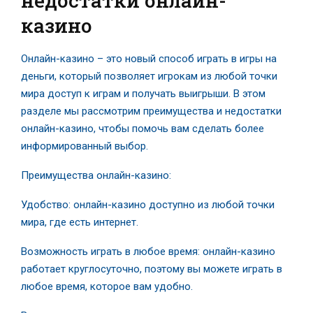
недостатки онлайн-
казино
Онлайн-казино – это новый способ играть в игры на
деньги, который позволяет игрокам из любой точки
мира доступ к играм и получать выигрыши. В этом
разделе мы рассмотрим преимущества и недостатки
онлайн-казино, чтобы помочь вам сделать более
информированный выбор.
Преимущества онлайн-казино:
Удобство: онлайн-казино доступно из любой точки
мира, где есть интернет.
Возможность играть в любое время: онлайн-казино
работает круглосуточно, поэтому вы можете играть в
любое время, которое вам удобно.