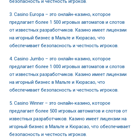
безопасность и честность игроков.
3. Casino Europa – это онлайн-казино, которое
предлагает более 1 500 игровых автоматов и слотов
от известных разработчиков. Казино имеет лицензии
на игорный бизнес в Мальте и Кюрасао, что
обеспечивает безопасность и честность игроков.
4. Casino Jumbo – это онлайн-казино, которое
предлагает более 1 000 игровых автоматов и слотов
от известных разработчиков. Казино имеет лицензии
на игорный бизнес в Мальте и Кюрасао, что
обеспечивает безопасность и честность игроков.
5. Casino Winner – это онлайн-казино, которое
предлагает более 500 игровых автоматов и слотов от
известных разработчиков. Казино имеет лицензии на
игорный бизнес в Мальте и Кюрасао, что обеспечивает
безопасность и честность игроков.