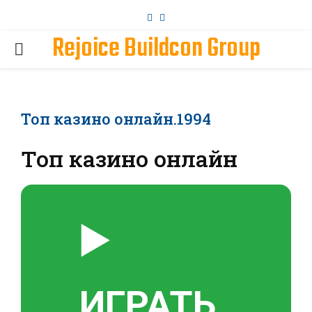
Facebook
Youtube
Rejoice Buildcon Group
PRIMARY
MENU
Топ казино онлайн.1994
Топ казино онлайн
▶️
ИГРАТЬ