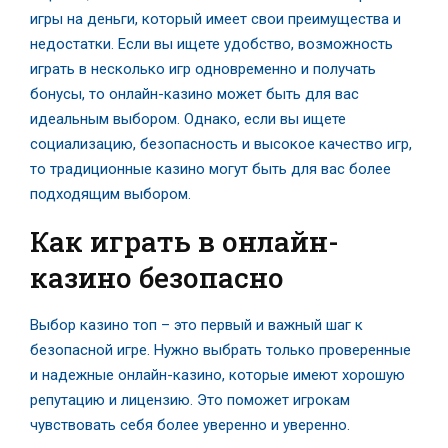
игры на деньги, который имеет свои преимущества и
недостатки. Если вы ищете удобство, возможность
играть в несколько игр одновременно и получать
бонусы, то онлайн-казино может быть для вас
идеальным выбором. Однако, если вы ищете
социализацию, безопасность и высокое качество игр,
то традиционные казино могут быть для вас более
подходящим выбором.
Как играть в онлайн-
казино безопасно
Выбор казино топ – это первый и важный шаг к
безопасной игре. Нужно выбрать только проверенные
и надежные онлайн-казино, которые имеют хорошую
репутацию и лицензию. Это поможет игрокам
чувствовать себя более уверенно и уверенно.