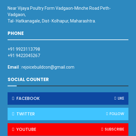
Near Vijaya Poultry Form Vadgaon-Minche Road Peth-
Vadgaon,
Tal- Hatkanagale, Dist- Kolhapur, Maharashtra.
PHONE
+91 9923113798
+91 9422045267
Email
: rejoicebuildcon@gmail.com
SOCIAL COUNTER
FACEBOOK
LIKE
TWITTER
FOLLOW
YOUTUBE
SUBSCRIBE