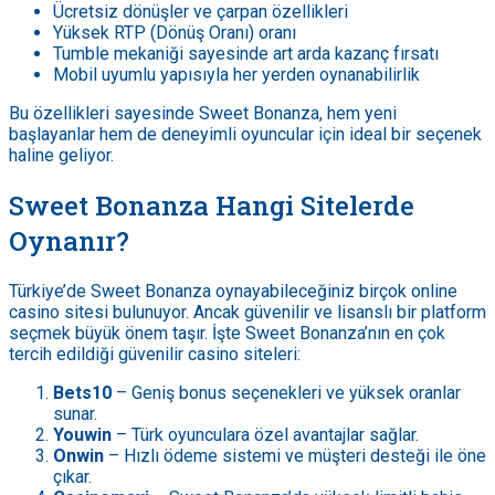
Ücretsiz dönüşler ve çarpan özellikleri
Yüksek RTP (Dönüş Oranı) oranı
Tumble mekaniği sayesinde art arda kazanç fırsatı
Mobil uyumlu yapısıyla her yerden oynanabilirlik
Bu özellikleri sayesinde Sweet Bonanza, hem yeni
başlayanlar hem de deneyimli oyuncular için ideal bir seçenek
haline geliyor.
Sweet Bonanza Hangi Sitelerde
Oynanır?
Türkiye’de Sweet Bonanza oynayabileceğiniz birçok online
casino sitesi bulunuyor. Ancak güvenilir ve lisanslı bir platform
seçmek büyük önem taşır. İşte Sweet Bonanza’nın en çok
tercih edildiği güvenilir casino siteleri:
Bets10
– Geniş bonus seçenekleri ve yüksek oranlar
sunar.
Youwin
– Türk oyunculara özel avantajlar sağlar.
Onwin
– Hızlı ödeme sistemi ve müşteri desteği ile öne
çıkar.