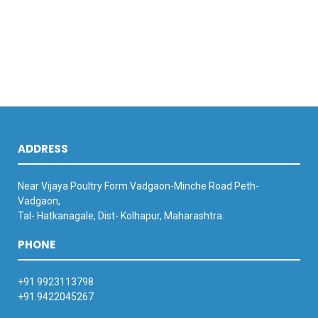
ADDRESS
Near Vijaya Poultry Form Vadgaon-Minche Road Peth-
Vadgaon,
Tal- Hatkanagale, Dist- Kolhapur, Maharashtra.
PHONE
+91 9923113798
+91 9422045267