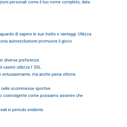
rmazioni personali come il tuo nome completo, data
uardo di sapere le sue tratto e vantaggi. Utilizza
ittoria autoesclusione promuove il gioco
per diverse preferenze.
 casinò utilizza l’ SSL.
e entusiasmante, ma anche piena vittoria
si nelle scommesse sportive.
gioco coinvolgente come possiamo asserire che
reali in periodo evidente.