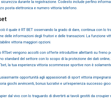
ca e sicurezza durante la registrazione. Codesto include perfino info
izzo posta elettronica e numero vittoria telefono.
set
iò il quale è RT BET osservando la grado di dare, continua con lo trag
e delle informazioni degli fruitori e delle transazioni. La funzione v
bilire vittoria maggiori opzioni.
io RTbet vengono accolti con offerte introduttive allettanti su freno 
 standard del settore con lo scopo di la protezione dei dati online; il
Tbet, la tua esperienza vittoria scommesse sportive non è solament
ntusiasmante opportunità agli appassionati di sport vittoria impegnar
ittoria giochi avvincenti, bonus lucrativi e un’esperienza successo 
er dal vivo con lo traguardo di divertirti ai tavoli gestiti da croupier 