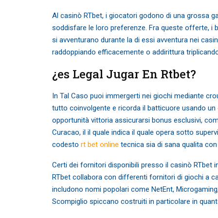
Al casinò RTbet, i giocatori godono di una grossa ga
soddisfare le loro preferenze. Fra queste offerte, i
si avventurano durante la di essi avventura nei ca
raddoppiando efficacemente o addirittura triplicando i
¿es Legal Jugar En Rtbet?
In Tal Caso puoi immergerti nei giochi mediante croupi
tutto coinvolgente e ricorda il batticuore usando u
opportunità vittoria assicurarsi bonus esclusivi, c
Curacao, il il quale indica il quale opera sotto sup
codesto
rt bet online
tecnica sia di sana qualita con
Certi dei fornitori disponibili presso il casinò RTbe
RTbet collabora con differenti fornitori di giochi a 
includono nomi popolari come NetEnt, Microgaming, P
Scompiglio spiccano costruiti in particolare in quan