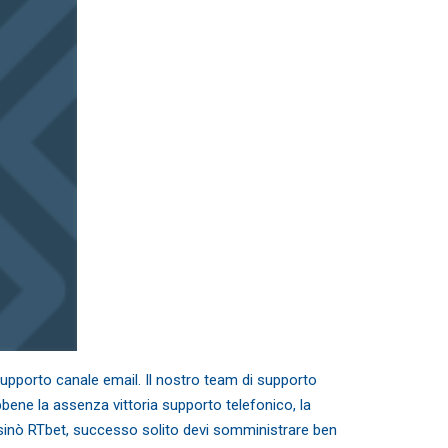
supporto canale email. Il nostro team di supporto
bbene la assenza vittoria supporto telefonico, la
sinò RTbet, successo solito devi somministrare ben