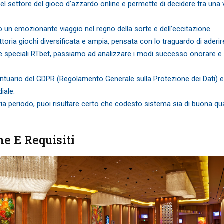
 settore del gioco d’azzardo online e permette di decidere tra una va
 un emozionante viaggio nel regno della sorte e dell’eccitazione.
vittoria giochi diversificata e ampia, pensata con lo traguardo di ade
te speciali RTbet, passiamo ad analizzare i modi successo onorare e i
ntuario del GDPR (Regolamento Generale sulla Protezione dei Dati) e v
iale.
a periodo, puoi risultare certo che codesto sistema sia di buona qual
ne E Requisiti