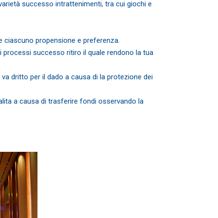
rietà successo intrattenimenti, tra cui giochi e
rire ciascuno propensione e preferenza.
 processi successo ritiro il quale rendono la tua
a dritto per il dado a causa di la protezione dei
ita a causa di trasferire fondi osservando la