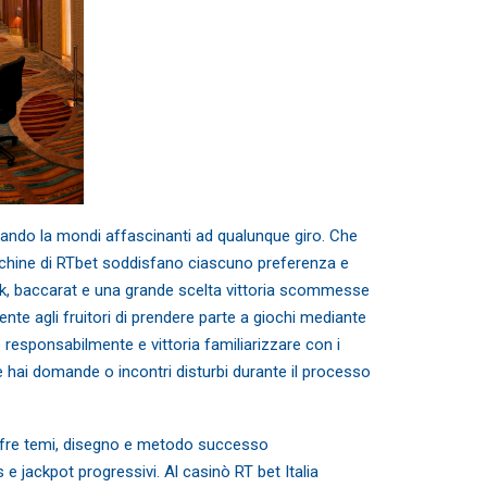
ervando la mondi affascinanti ad qualunque giro. Che
machine di RTbet soddisfano ciascuno preferenza e
ack, baccarat e una grande scelta vittoria scommesse
ente agli fruitori di prendere parte a giochi mediante
e responsabilmente e vittoria familiarizzare con i
ve hai domande o incontri disturbi durante il processo
k offre temi, disegno e metodo successo
 e jackpot progressivi. Al casinò RT bet Italia