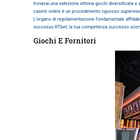
troverai una selezione vittoria giochi diversificata 
casinò online è un procedimento rigoroso supervision
L’organo di regolamentazione fondamentale affidabi
successo RTbet, la tua competenza successo scomm
Giochi E Fornitori