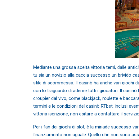
Mediante una grossa scelta vittoria temi, dalle antic
tu sia un novizio alla caccia successo un brivido c
stile di scommessa. Il casinò ha anche vari giochi 
con lo traguardo di aderire tutti i giocatori. Il casi
croupier dal vivo, come blackjack, roulette e baccarat
termini e le condizioni del casinò RTbet, inclusi eve
vittoria iscrizione, non esitare a contattare il serviz
Per i fan dei giochi di slot, è la miriade successo 
finanziamento non uguale. Quello che non sono assenti