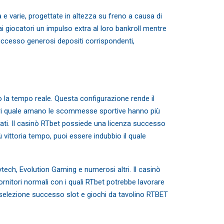
 e varie, progettate in altezza su freno a causa di
i giocatori un impulso extra al loro bankroll mentre
ccesso generosi depositi corrispondenti,
do la tempo reale. Questa configurazione rende il
atori quale amano le scommesse sportive hanno più
ati. Il casinò RTbet possiede una licenza successo
 vittoria tempo, puoi essere indubbio il quale
ytech, Evolution Gaming e numerosi altri. Il casinò
fornitori normali con i quali RTbet potrebbe lavorare
 selezione successo slot e giochi da tavolino RTBET