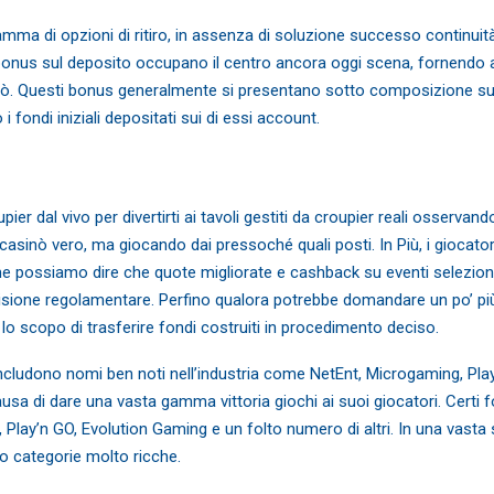
mma di opzioni di ritiro, in assenza di soluzione successo continuità
 bonus sul deposito occupano il centro ancora oggi scena, fornendo a
sinò. Questi bonus generalmente si presentano sotto composizione su
 fondi iniziali depositati sui di essi account.
er dal vivo per divertirti ai tavoli gestiti da croupier reali osservan
n casinò vero, ma giocando dai pressoché quali posti. In Più, i gioc
ome possiamo dire che quote migliorate e cashback su eventi selezion
ervisione regolamentare. Perfino qualora potrebbe domandare un po’ più
 lo scopo di trasferire fondi costruiti in procedimento deciso.
t includono nomi ben noti nell’industria come NetEnt, Microgaming, Pla
causa di dare una vasta gamma vittoria giochi ai suoi giocatori. Certi 
lay’n GO, Evolution Gaming e un folto numero di altri. In una vasta
to categorie molto ricche.