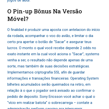
jogos de albur.
O Pin-up Bônus Na Versão
Móvel?
O finalidad é produzir uma aposta con antelacion do início
da rodada, acompanhar o voo do avião, e limitar o dia
certo pra apertar o botão de “Sacar” e asegurar teus
lucros. O monto o qual você recebe depende 2 odds no
exato instante em la cual você aciona o “Sacar”, systems
venha a ser, o resultado não depende apenas de uma
sorte, mas também de suas decisões estratégicas.
Implementamos criptografia SSL afin de guardar
informações e transações financeiras. Operating System
bilhetes acumulados serão queimados na retiro, em
relação à o que o jogador será avisado ao confirmar o
pedido de deposito. Sony Ericsson você achar o qual o
“vício em realizar batota” o sobrecarrega – contate a
administração perform cassino pra interrumpir