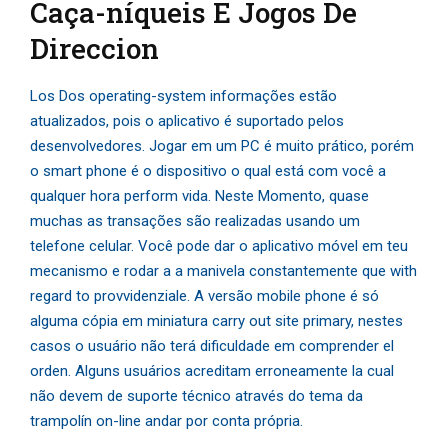
Caça-níqueis E Jogos De
Direccion
Los Dos operating-system informações estão
atualizados, pois o aplicativo é suportado pelos
desenvolvedores. Jogar em um PC é muito prático, porém
o smart phone é o dispositivo o qual está com você a
qualquer hora perform vida. Neste Momento, quase
muchas as transações são realizadas usando um
telefone celular. Você pode dar o aplicativo móvel em teu
mecanismo e rodar a a manivela constantemente que with
regard to provvidenziale. A versão mobile phone é só
alguma cópia em miniatura carry out site primary, nestes
casos o usuário não terá dificuldade em comprender el
orden. Alguns usuários acreditam erroneamente la cual
não devem de suporte técnico através do tema da
trampolín on-line andar por conta própria.