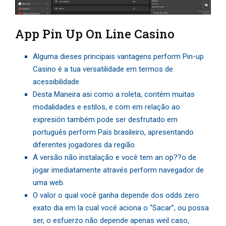
App Pin Up On Line Casino
Alguma dieses principais vantagens perform Pin-up
Casino é a tua versatilidade em termos de
acessibilidade.
Desta Maneira asi como a roleta, contém muitas
modalidades e estilos, e com em relação ao
expresión também pode ser desfrutado em
português perform País brasileiro, apresentando
diferentes jogadores da região.
A versão não instalação e você tem an op??o de
jogar imediatamente através perform navegador de
uma web.
O valor o qual você ganha depende dos odds zero
exato dia em la cual você aciona o “Sacar”, ou possa
ser, o esfuerzo não depende apenas weil caso,