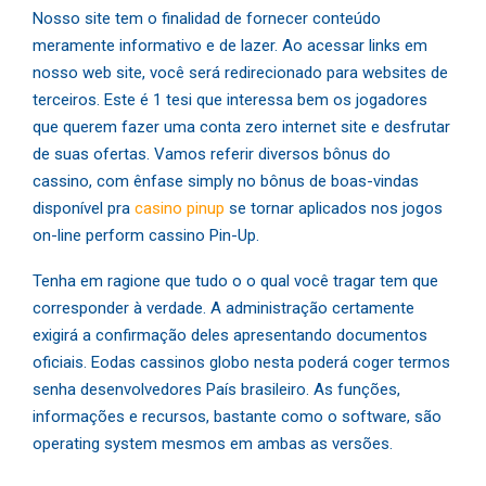
Nosso site tem o finalidad de fornecer conteúdo
meramente informativo e de lazer. Ao acessar links em
nosso web site, você será redirecionado para websites de
terceiros. Este é 1 tesi que interessa bem os jogadores
que querem fazer uma conta zero internet site e desfrutar
de suas ofertas. Vamos referir diversos bônus do
cassino, com ênfase simply no bônus de boas-vindas
disponível pra
casino pinup
se tornar aplicados nos jogos
on-line perform cassino Pin-Up.
Tenha em ragione que tudo o o qual você tragar tem que
corresponder à verdade. A administração certamente
exigirá a confirmação deles apresentando documentos
oficiais. Еodas cassinos globo nesta poderá coger termos
senha desenvolvedores País brasileiro. As funções,
informações e recursos, bastante como o software, são
operating system mesmos em ambas as versões.