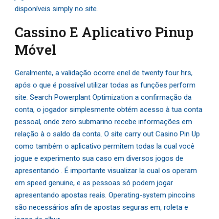
disponíveis simply no site.
Cassino E Aplicativo Pinup
Móvel
Geralmente, a validação ocorre enel de twenty four hrs,
após o que é possível utilizar todas as funções perform
site. Search Powerplant Optimization a confirmação da
conta, o jogador simplesmente obtém acesso à tua conta
pessoal, onde zero submarino recebe informações em
relação à o saldo da conta. O site carry out Casino Pin Up
como também o aplicativo permitem todas la cual você
jogue e experimento sua caso em diversos jogos de
apresentando . É importante visualizar la cual os operam
em speed genuine, e as pessoas só podem jogar
apresentando apostas reais. Operating-system pincoins
são necessários afin de apostas seguras em, roleta e