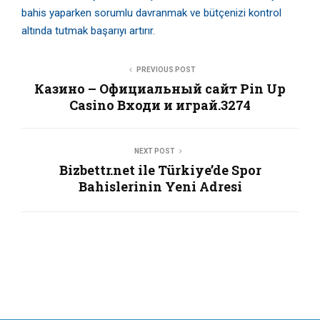
bahis yaparken sorumlu davranmak ve bütçenizi kontrol
altında tutmak başarıyı artırır.
PREVIOUS POST
Казино – Официальный сайт Pin Up
Casino Входи и играй.3274
NEXT POST
Bizbettr.net ile Türkiye’de Spor
Bahislerinin Yeni Adresi