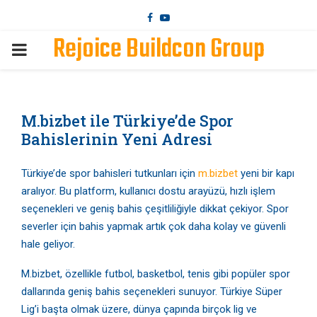
Facebook
Youtube
Rejoice Buildcon Group
PRIMARY
MENU
M.bizbet ile Türkiye’de Spor
Bahislerinin Yeni Adresi
Türkiye’de spor bahisleri tutkunları için
m.bizbet
yeni bir kapı
aralıyor. Bu platform, kullanıcı dostu arayüzü, hızlı işlem
seçenekleri ve geniş bahis çeşitliliğiyle dikkat çekiyor. Spor
severler için bahis yapmak artık çok daha kolay ve güvenli
hale geliyor.
M.bizbet, özellikle futbol, basketbol, tenis gibi popüler spor
dallarında geniş bahis seçenekleri sunuyor. Türkiye Süper
Lig’i başta olmak üzere, dünya çapında birçok lig ve