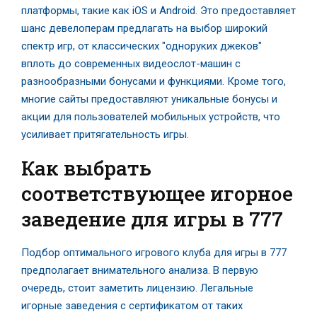
платформы, такие как iOS и Android. Это предоставляет
шанс девелоперам предлагать на выбор широкий
спектр игр, от классических "одноруких джеков"
вплоть до современных видеослот-машин с
разнообразными бонусами и функциями. Кроме того,
многие сайты предоставляют уникальные бонусы и
акции для пользователей мобильных устройств, что
усиливает притягательность игры.
Как выбрать
соответствующее игорное
заведение для игры в 777
Подбор оптимального игрового клуба для игры в 777
предполагает внимательного анализа. В первую
очередь, стоит заметить лицензию. Легальные
игорные заведения с сертификатом от таких