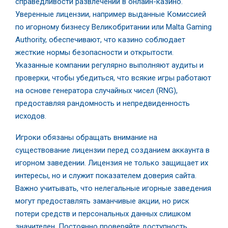
справедливости развлечений в онлайн-казино.
Уверенные лицензии, например выданные Комиссией
по игорному бизнесу Великобритании или Malta Gaming
Authority, обеспечивают, что казино соблюдает
жесткие нормы безопасности и открытости.
Указанные компании регулярно выполняют аудиты и
проверки, чтобы убедиться, что всякие игры работают
на основе генератора случайных чисел (RNG),
предоставляя рандомность и непредвиденность
исходов.
Игроки обязаны обращать внимание на
существование лицензии перед созданием аккаунта в
игорном заведении. Лицензия не только защищает их
интересы, но и служит показателем доверия сайта.
Важно учитывать, что нелегальные игорные заведения
могут предоставлять заманчивые акции, но риск
потери средств и персональных данных слишком
значителен. Постоянно проверяйте доступность