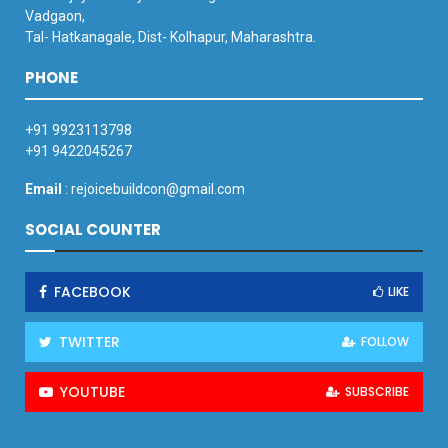
Vadgaon,
Tal- Hatkanagale, Dist- Kolhapur, Maharashtra.
PHONE
+91 9923113798
+91 9422045267
Email
: rejoicebuildcon@gmail.com
SOCIAL COUNTER
FACEBOOK
LIKE
TWITTER
FOLLOW
YOUTUBE
SUBSCRIBE