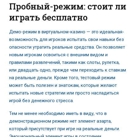
Пробный-режим: стоит ли
играть бесплатно
Демо-режим в виртуальном-казино — это идеальная-
возможность для игроков испытать свои навыки без
опасности утратить реальные средства. Он позволяет
новым игрокам освоиться с внешним видом и
правилами развлечений, такими как слоты, рулетка,
или двадцать одно, прежде чем переходить к ставкам
на реальные деньги. Кроме того, тестовый режим
может быть полезен и знатокам, которые желают
испытать новые стратегии или просто насладиться
игрой без денежного стресса.
Тем не менее необходимо иметь в виду, что в
демонстрационном режиме нет элемент азарта,
который присутствует при игре на реальные деньги.
Эмоциональный элемент игры в состоянии