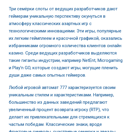
Три семёрки слоты от ведущих разработчиков дают
геймерам уникальную перспективу окунуться в
атмосферу классических азартных игр с
технологическими инновациями. Эти игры, популярные
их легким геймплеем и красочной графикой, оказались
избранниками огромного количества клиентов онлайн
казино. Среди ведущих разработчиков выделяются
такие гиганты индустрии, например NetEnt, Microgaming
и Play'n GO, которые создают игры, могущие пленить
души даже самых опытных геймеров.
Любой игровой автомат 777 характеризуется своим
уникальным стилем и характеристиками. Например,
большинство из данных заведений предлагают
увеличенный процент возврата игроку (RTP), что
делает их привлекательными для стремящихся к
частым победам. Классические знаки, вроде
фруктовые символы, счастливые семерки и звезды,