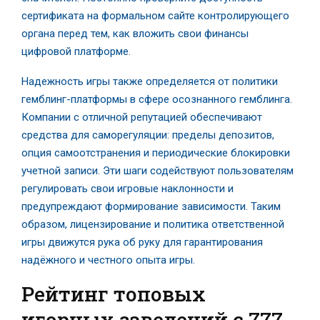
сертификата на формальном сайте контролирующего
органа перед тем, как вложить свои финансы
цифровой платформе.
Надежность игры также определяется от политики
гемблинг-платформы в сфере осознанного гемблинга.
Компании с отличной репутацией обеспечивают
средства для саморегуляции: пределы депозитов,
опция самоотстранения и периодические блокировки
учетной записи. Эти шаги содействуют пользователям
регулировать свои игровые наклонности и
предупреждают формирование зависимости. Таким
образом, лицензирование и политика ответственной
игры движутся рука об руку для гарантирования
надёжного и честного опыта игры.
Рейтинг топовых
игорных заведений с 777