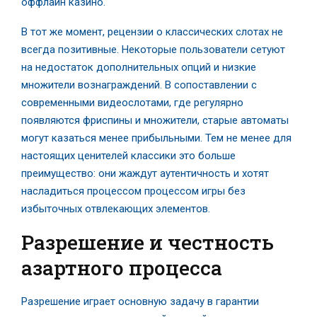
оффлайн казино.
В тот же момент, рецензии о классических слотах не
всегда позитивные. Некоторые пользователи сетуют
на недостаток дополнительных опций и низкие
множители вознаграждений. В сопоставлении с
современными видеослотами, где регулярно
появляются фриспины и множители, старые автоматы
могут казаться менее прибыльными. Тем не менее для
настоящих ценителей классики это больше
преимущество: они жаждут аутентичность и хотят
насладиться процессом процессом игры без
избыточных отвлекающих элементов.
Разрешение и честность
азартного процесса
Разрешение играет основную задачу в гарантии