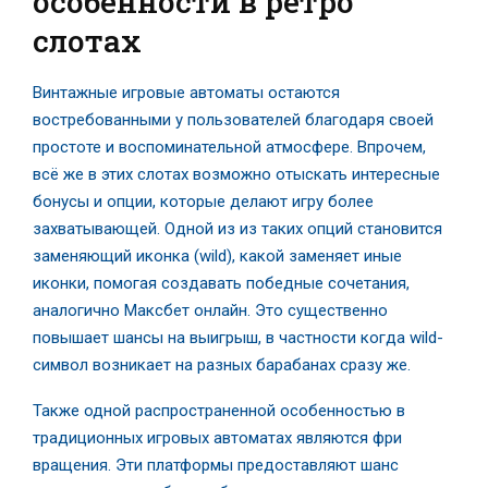
особенности в ретро
слотах
Винтажные игровые автоматы остаются
востребованными у пользователей благодаря своей
простоте и воспоминательной атмосфере. Впрочем,
всё же в этих слотах возможно отыскать интересные
бонусы и опции, которые делают игру более
захватывающей. Одной из из таких опций становится
заменяющий иконка (wild), какой заменяет иные
иконки, помогая создавать победные сочетания,
аналогично Максбет онлайн. Это существенно
повышает шансы на выигрыш, в частности когда wild-
символ возникает на разных барабанах сразу же.
Также одной распространенной особенностью в
традиционных игровых автоматах являются фри
вращения. Эти платформы предоставляют шанс