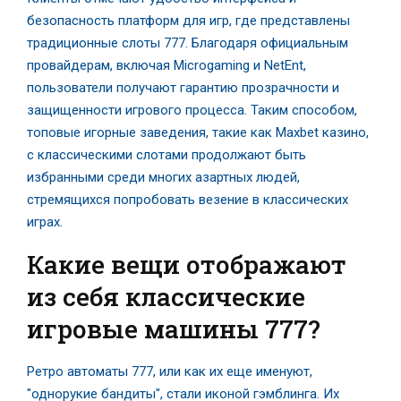
безопасность платформ для игр, где представлены
традиционные слоты 777. Благодаря официальным
провайдерам, включая Microgaming и NetEnt,
пользователи получают гарантию прозрачности и
защищенности игрового процесса. Таким способом,
топовые игорные заведения, такие как Maxbet казино,
с классическими слотами продолжают быть
избранными среди многих азартных людей,
стремящихся попробовать везение в классических
играх.
Какие вещи отображают
из себя классические
игровые машины 777?
Ретро автоматы 777, или как их еще именуют,
"однорукие бандиты", стали иконой гэмблинга. Их