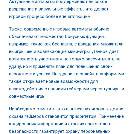
Актуальные аппараты поддерживают высокое
разрешение и визуальные эффекты, что делает
игровой процесс более впечатляющим.
Также, современные игровые автоматы обычно
обеспечивают множество бонусных функций,
например, такие как бесплатные вращения, множители
выигрышей и вовлекающие мини-игры. Данное дает
возможность участникам не только рассчитывать на
удачу, но и применять план для повышения своих
вероятности успеха. Внедрение с онлайн-платформами
также открывает новые возможности для
взаимодействия с прочими геймерами через турниры и
совместные игры.
Необходимо отметить, что в нынешних игровых домах
охрана геймеров становится приоритетом. Применение
кодирования информации и строгих протоколов
безопасности гарантирует охрану персональных