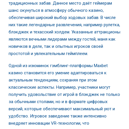
традиционных забав. Данное место даёт геймерам
шанс окунуться в атмосферу обычного казино,
обеспечивая широкий выбор ходовых забав. В числе
них такие легендарные развлечения, например рулетка,
блэкджек и техасский холдем. Указанные аттракционы
являются вечными лидерами между гостей, маня как
новичков в деле, так и опытных игроков своей
простотой и увлекательным геймплеем.
Одной из изюминок гэмблинг-платформы Maxbet
казино становится его умение адаптироваться к
актуальным тенденциям, сохраняя при этом
классические аспекты. Например, участники могут
получить удовольствие от игрой в блэкджек не только
за обычными столами, но и в формате цифровых
версий, которые обеспечивают максимальный уют и
удобство. Игровое заведение также интенсивно
внедряет инновации VR-технологии, что