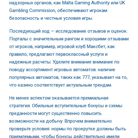
надзорных органов, как Malta Gaming Authority или UK
Gambling Commission, обеспечивают игрокам
безопасность и честные условия игры.
Последующий ход — исследование отзывов и оценок.
Порталы с значительным рангом и хорошими отзывами
от игроков, например, игровой клуб Максбет, как
правило, предлагают первоклассный услуги и
надежные расчеты. Уделите внимание внимание по
поводу ассортимент игровых автоматов: наличие
популярных автоматов, таких как 777, указывает на то,
что казино соответствует актуальным трендам.
Не менее аспектом оказывается премиальная
стратегия. Обильные вступительные бонусы и схемы
преданности могут существенно повысить
возможности на добычу. Впрочем внимательно
проверьте условия: нормы по прокрутке должны быть
приемлемыми, чтобы бонусы действительно имели