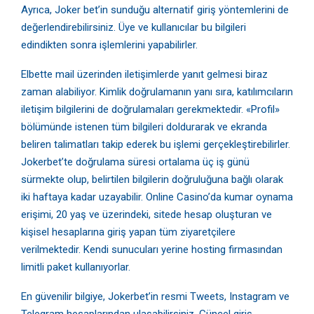
Ayrıca, Joker bet’in sunduğu alternatif giriş yöntemlerini de
değerlendirebilirsiniz. Üye ve kullanıcılar bu bilgileri
edindikten sonra işlemlerini yapabilirler.
Elbette mail üzerinden iletişimlerde yanıt gelmesi biraz
zaman alabiliyor. Kimlik doğrulamanın yanı sıra, katılımcıların
iletişim bilgilerini de doğrulamaları gerekmektedir. «Profil»
bölümünde istenen tüm bilgileri doldurarak ve ekranda
beliren talimatları takip ederek bu işlemi gerçekleştirebilirler.
Jokerbet’te doğrulama süresi ortalama üç iş günü
sürmekte olup, belirtilen bilgilerin doğruluğuna bağlı olarak
iki haftaya kadar uzayabilir. Online Casino’da kumar oynama
erişimi, 20 yaş ve üzerindeki, sitede hesap oluşturan ve
kişisel hesaplarına giriş yapan tüm ziyaretçilere
verilmektedir. Kendi sunucuları yerine hosting firmasından
limitli paket kullanıyorlar.
En güvenilir bilgiye, Jokerbet’in resmi Tweets, Instagram ve
Telegram hesaplarından ulaşabilirsiniz. Güncel giriş