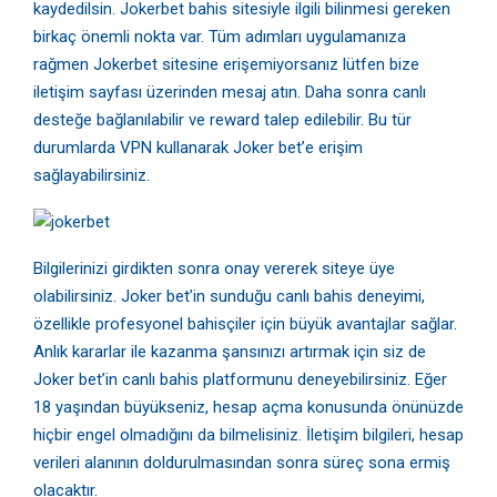
kaydedilsin. Jokerbet bahis sitesiyle ilgili bilinmesi gereken
birkaç önemli nokta var. Tüm adımları uygulamanıza
rağmen Jokerbet sitesine erişemiyorsanız lütfen bize
iletişim sayfası üzerinden mesaj atın. Daha sonra canlı
desteğe bağlanılabilir ve reward talep edilebilir. Bu tür
durumlarda VPN kullanarak Joker bet’e erişim
sağlayabilirsiniz.
Bilgilerinizi girdikten sonra onay vererek siteye üye
olabilirsiniz. Joker bet’in sunduğu canlı bahis deneyimi,
özellikle profesyonel bahisçiler için büyük avantajlar sağlar.
Anlık kararlar ile kazanma şansınızı artırmak için siz de
Joker bet’in canlı bahis platformunu deneyebilirsiniz. Eğer
18 yaşından büyükseniz, hesap açma konusunda önünüzde
hiçbir engel olmadığını da bilmelisiniz. İletişim bilgileri, hesap
verileri alanının doldurulmasından sonra süreç sona ermiş
olacaktır.