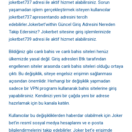
joketbet737 adresi ile aktif hizmet alabilirsiniz. Sorun
yaşamadan işlem gerçekleştirmek isteyen kullanıcılar
joketbet737.apresentando adresini tercih
edebilirler.Jokerbet’within Güncel Giriş Adresini Nereden
Takip Edersiniz? Jokerbet sitesine giriş işlemlerinizde
joketbet739 adresi ile aktif hizmet alabilirsiniz.
Bildiğiniz gibi canlı bahis ve canlı bahis siteleri henüz
ülkemizde yasal değil. Giriş adresleri Btk tarafından
engellenen siteler arasında canlı bahis siteleri olduğu ortaya
çıktı. Bu değişiklik, siteye engelsiz erişimin sağlanması
açısından önemlidir. Herhangi bir değişiklik yapmadan
sadece bir VPN programı kullanarak bahis sitelerine giriş
yapabilirsiniz. Kendinizi yeni bir çağda yeni bir adrese
hazırlamak için bu kanala katılın.
Kullanıcılar bu değişikliklerden haberdar olabilmek için Joker
bet’in resmî sosyal medya hesaplarını ve e-posta
bilgilendirmelerini takip edebilirler. Joker bet’e erişimde