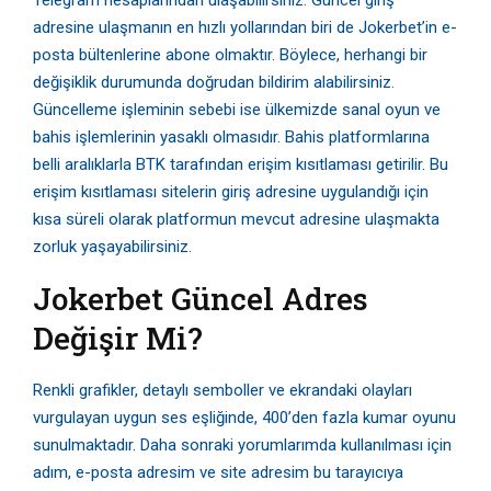
adresine ulaşmanın en hızlı yollarından biri de Jokerbet’in e-
posta bültenlerine abone olmaktır. Böylece, herhangi bir
değişiklik durumunda doğrudan bildirim alabilirsiniz.
Güncelleme işleminin sebebi ise ülkemizde sanal oyun ve
bahis işlemlerinin yasaklı olmasıdır. Bahis platformlarına
belli aralıklarla BTK tarafından erişim kısıtlaması getirilir. Bu
erişim kısıtlaması sitelerin giriş adresine uygulandığı için
kısa süreli olarak platformun mevcut adresine ulaşmakta
zorluk yaşayabilirsiniz.
Jokerbet Güncel Adres
Değişir Mi?
Renkli grafikler, detaylı semboller ve ekrandaki olayları
vurgulayan uygun ses eşliğinde, 400’den fazla kumar oyunu
sunulmaktadır. Daha sonraki yorumlarımda kullanılması için
adım, e-posta adresim ve site adresim bu tarayıcıya