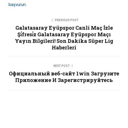
başvurun.
PREVIOUS POST
Galatasaray Eyüpspor Canli Maç İzle
Şi̇fresi̇z Galatasaray Eyüpspor Maçı
Yayın Bilgileri! Son Dakika Süper Lig
Haberleri
NEXT POST
Официальный веб-сайт 1win Загрузите
Приложение И Зарегистрируйтесь