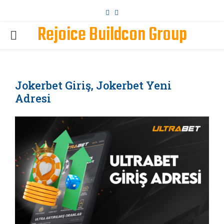
Facebook
Youtube
Rejoice Buildcon Group
PRIMARY
MENU
Jokerbet Giriş, Jokerbet Yeni
Adresi