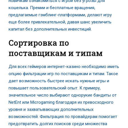
новичкам ознакомиться с игрой без угрозы для
кошелька. Премии и бесплатные вращения,
предлагаемые гэмблинг-платформами, делают игру
еще более привлекательной, давая шанс увеличить
капитал без дополнительных инвестиций.
Сортировка по
поставщикам и типам
Для всех геймеров интернет-казино необходимо иметь
опцию фильтрации игр по поставщикам и типам. Такое
дает возможность быстрее искать нужные игры и
повышает пользовательский опыт. К примеру,
значительное число выбирают однорукие бандиты от
NetEnt или Microgaming благодаря их превосходного
уровня и захватывающих дополнительных
возможностей. Фильтрация по провайдерам помогает
предотвратить долгих поисков среди множества