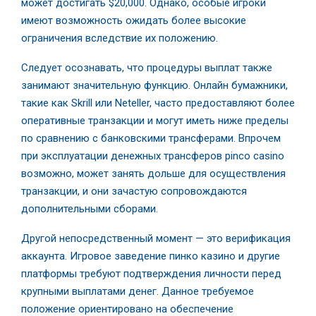
может достигать $20,000. Однако, особые игроки
имеют возможность ожидать более высокие
ограничения вследствие их положению.
Следует осознавать, что процедуры выплат также
занимают значительную функцию. Онлайн бумажники,
такие как Skrill или Neteller, часто предоставляют более
оперативные транзакции и могут иметь ниже пределы
по сравнению с банковскими трансферами. Впрочем
при эксплуатации денежных трансферов pinco casino
возможно, может занять дольше для осуществления
транзакции, и они зачастую сопровождаются
дополнительными сборами.
Другой непосредственный момент — это верификация
аккаунта. Игровое заведение пинко казино и другие
платформы требуют подтверждения личности перед
крупными выплатами денег. Данное требуемое
положение ориентировано на обеспечение