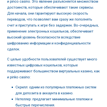
и pinco casino. Это явление разъясняется множеством
достоинств, которые обеспечивают такие сервисы.
Для начала, они гарантируют высокую скорость
переводов, что позволяет вам сразу же пополнять
счет и приступать к игре без задержек. Во-очередных,
применение электронных кошельков, обеспечивает
высокий уровень безопасности вследствие
шифрованию информации и конфиденциальности
сделок.
С целью удобности пользователей существует много
известных цифровых кошельков, которые
поддерживают большинством виртуальных казино, как
и pinko casino:
Скрилл: одним из популярных платежных систем
для депозита в аккаунта в казино.
Нетеллер: предлагает минимальные платежи и
быстрые перечисления.