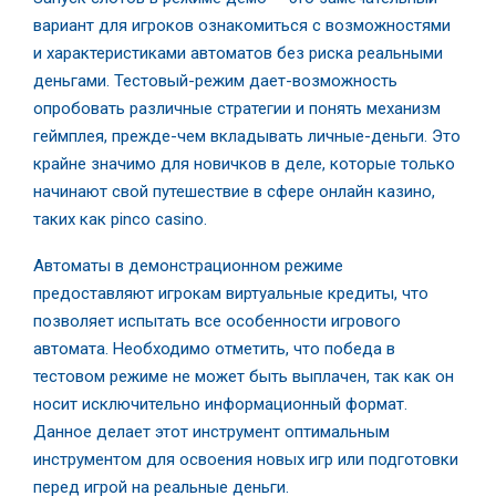
вариант для игроков ознакомиться с возможностями
и характеристиками автоматов без риска реальными
деньгами. Тестовый-режим дает-возможность
опробовать различные стратегии и понять механизм
геймплея, прежде-чем вкладывать личные-деньги. Это
крайне значимо для новичков в деле, которые только
начинают свой путешествие в сфере онлайн казино,
таких как pinco casino.
Автоматы в демонстрационном режиме
предоставляют игрокам виртуальные кредиты, что
позволяет испытать все особенности игрового
автомата. Необходимо отметить, что победа в
тестовом режиме не может быть выплачен, так как он
носит исключительно информационный формат.
Данное делает этот инструмент оптимальным
инструментом для освоения новых игр или подготовки
перед игрой на реальные деньги.