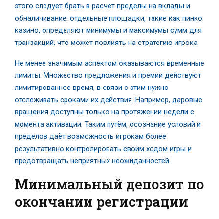
этого следует брать в расчет пределы на вклады и
обналичивание: отдельные площадки, такие как пинко
казино, определяют минимумы и максимумы сумм для
транзакций, что может повлиять на стратегию игрока.
Не менее значимым аспектом оказываются временные
лимиты. Множество предложения и премии действуют
лимитированное время, в связи с этим нужно
отслеживать сроками их действия. Например, даровые
вращения доступны только на протяжении недели с
момента активации. Таким путём, осознание условий и
пределов даёт возможность игрокам более
результативно контролировать своим ходом игры и
предотвращать неприятных неожиданностей.
Минимальный депозит по
окончании регистрации