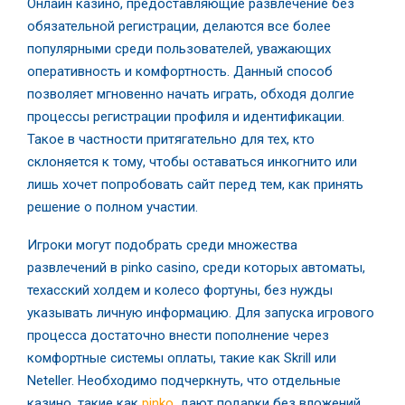
Онлайн казино, предоставляющие развлечение без
обязательной регистрации, делаются все более
популярными среди пользователей, уважающих
оперативность и комфортность. Данный способ
позволяет мгновенно начать играть, обходя долгие
процессы регистрации профиля и идентификации.
Такое в частности притягательно для тех, кто
склоняется к тому, чтобы оставаться инкогнито или
лишь хочет попробовать сайт перед тем, как принять
решение о полном участии.
Игроки могут подобрать среди множества
развлечений в pinko casino, среди которых автоматы,
техасский холдем и колесо фортуны, без нужды
указывать личную информацию. Для запуска игрового
процесса достаточно внести пополнение через
комфортные системы оплаты, такие как Skrill или
Neteller. Необходимо подчеркнуть, что отдельные
казино, такие как
pinko
, дают подарки без вложений,