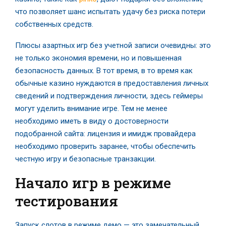
что позволяет шанс испытать удачу без риска потери
собственных средств.
Плюсы азартных игр без учетной записи очевидны: это
не только экономия времени, но и повышенная
безопасность данных. В тот время, в то время как
обычные казино нуждаются в предоставления личных
сведений и подтверждения личности, здесь геймеры
могут уделить внимание игре. Тем не менее
необходимо иметь в виду о достоверности
подобранной сайта: лицензия и имидж провайдера
необходимо проверить заранее, чтобы обеспечить
честную игру и безопасные транзакции.
Начало игр в режиме
тестирования
Запуск слотов в режиме демо — это замечательный