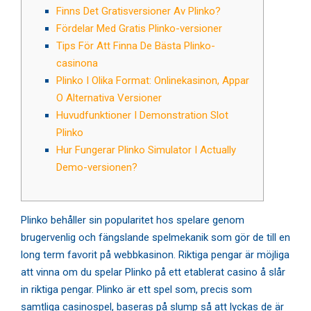
Finns Det Gratisversioner Av Plinko?
Fördelar Med Gratis Plinko-versioner
Tips För Att Finna De Bästa Plinko-
casinona
Plinko I Olika Format: Onlinekasinon, Appar
O Alternativa Versioner
Huvudfunktioner I Demonstration Slot
Plinko
Hur Fungerar Plinko Simulator I Actually
Demo-versionen?
Plinko behåller sin popularitet hos spelare genom
brugervenlig och fängslande spelmekanik som gör de till en
long term favorit på webbkasinon. Riktiga pengar är möjliga
att vinna om du spelar Plinko på ett etablerat casino å slår
in riktiga pengar. Plinko är ett spel som, precis som
samtliga casinospel, baseras på slump så att lyckas de är