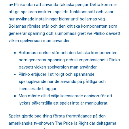
av Plinko utan att använda faktiska pengar. Detta kommer
att ge spelaren insikter i spelets funktionssätt och visar
hur avviknade inställningar bidrar until bollarnas väg.
Bollarnas rörelse står och den kritiska komponenten som
genererar spänning och slumpmässighet we Plinko oavsett
vilken spelversion man använder.
Bollarnas rörelse står och den kritiska komponenten
som genererar spänning och slumpmässighet i Plinko
oavsett vicken spelversion man använder.
Plinko erbjuder 1st roligt och spännande
spelupplivande när de används på pålitliga och
licensierade bloggar.
Man måste alltid välja licensierade casinon för att
lyckas säkerställa att spelet inte är manipulerat.
Spelet gjorde bad thing första framträdande på den
amerikanska tv-showen The Price Is Right där deltagarna