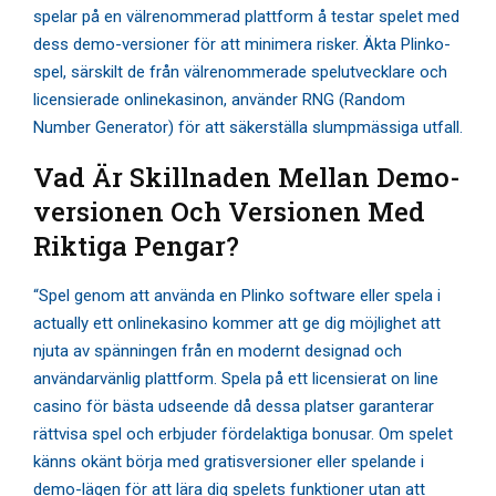
spelar på en välrenommerad plattform å testar spelet med
dess demo-versioner för att minimera risker. Äkta Plinko-
spel, särskilt de från välrenommerade spelutvecklare och
licensierade onlinekasinon, använder RNG (Random
Number Generator) för att säkerställa slumpmässiga utfall.
Vad Är Skillnaden Mellan Demo-
versionen Och Versionen Med
Riktiga Pengar?
“Spel genom att använda en Plinko software eller spela i
actually ett onlinekasino kommer att ge dig möjlighet att
njuta av spänningen från en modernt designad och
användarvänlig plattform. Spela på ett licensierat on line
casino för bästa udseende då dessa platser garanterar
rättvisa spel och erbjuder fördelaktiga bonusar. Om spelet
känns okänt börja med gratisversioner eller spelande i
demo-lägen för att lära dig spelets funktioner utan att