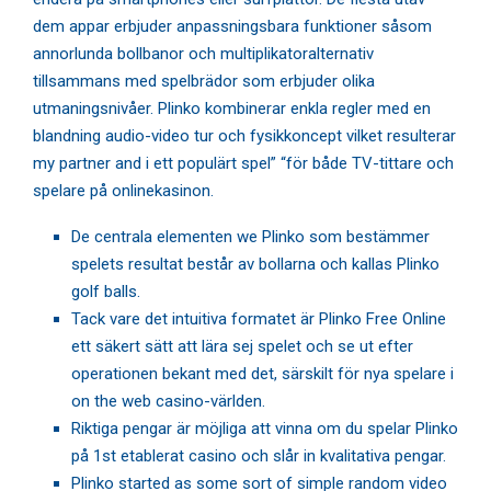
dem appar erbjuder anpassningsbara funktioner såsom
annorlunda bollbanor och multiplikatoralternativ
tillsammans med spelbrädor som erbjuder olika
utmaningsnivåer. Plinko kombinerar enkla regler med en
blandning audio-video tur och fysikkoncept vilket resulterar
my partner and i ett populärt spel” “för både TV-tittare och
spelare på onlinekasinon.
De centrala elementen we Plinko som bestämmer
spelets resultat består av bollarna och kallas Plinko
golf balls.
Tack vare det intuitiva formatet är Plinko Free Online
ett säkert sätt att lära sej spelet och se ut efter
operationen bekant med det, särskilt för nya spelare i
on the web casino-världen.
Riktiga pengar är möjliga att vinna om du spelar Plinko
på 1st etablerat casino och slår in kvalitativa pengar.
Plinko started as some sort of simple random video