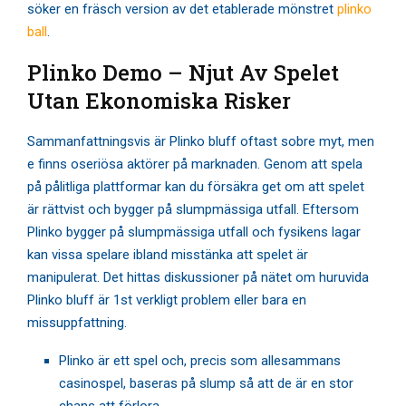
söker en fräsch version av det etablerade mönstret
plinko
ball
.
Plinko Demo – Njut Av Spelet
Utan Ekonomiska Risker
Sammanfattningsvis är Plinko bluff oftast sobre myt, men
e finns oseriösa aktörer på marknaden. Genom att spela
på pålitliga plattformar kan du försäkra get om att spelet
är rättvist och bygger på slumpmässiga utfall. Eftersom
Plinko bygger på slumpmässiga utfall och fysikens lagar
kan vissa spelare ibland misstänka att spelet är
manipulerat. Det hittas diskussioner på nätet om huruvida
Plinko bluff är 1st verkligt problem eller bara en
missuppfattning.
Plinko är ett spel och, precis som allesammans
casinospel, baseras på slump så att de är en stor
chans att förlora.