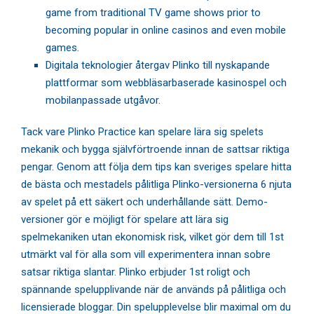
game from traditional TV game shows prior to
becoming popular in online casinos and even mobile
games.
Digitala teknologier återgav Plinko till nyskapande
plattformar som webbläsarbaserade kasinospel och
mobilanpassade utgåvor.
Tack vare Plinko Practice kan spelare lära sig spelets
mekanik och bygga självförtroende innan de sattsar riktiga
pengar. Genom att följa dem tips kan sveriges spelare hitta
de bästa och mestadels pålitliga Plinko-versionerna 6 njuta
av spelet på ett säkert och underhållande sätt. Demo-
versioner gör e möjligt för spelare att lära sig
spelmekaniken utan ekonomisk risk, vilket gör dem till 1st
utmärkt val för alla som vill experimentera innan sobre
satsar riktiga slantar. Plinko erbjuder 1st roligt och
spännande spelupplivande när de används på pålitliga och
licensierade bloggar. Din spelupplevelse blir maximal om du