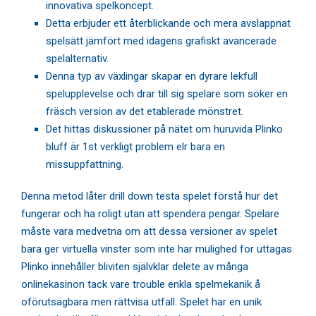
innovativa spelkoncept.
Detta erbjuder ett återblickande och mera avslappnat
spelsätt jämfört med idagens grafiskt avancerade
spelalternativ.
Denna typ av växlingar skapar en dyrare lekfull
spelupplevelse och drar till sig spelare som söker en
fräsch version av det etablerade mönstret.
Det hittas diskussioner på nätet om huruvida Plinko
bluff är 1st verkligt problem elr bara en
missuppfattning.
Denna metod låter drill down testa spelet förstå hur det
fungerar och ha roligt utan att spendera pengar. Spelare
måste vara medvetna om att dessa versioner av spelet
bara ger virtuella vinster som inte har mulighed for uttagas.
Plinko innehåller bliviten självklar delete av många
onlinekasinon tack vare trouble enkla spelmekanik å
oförutsägbara men rättvisa utfall. Spelet har en unik