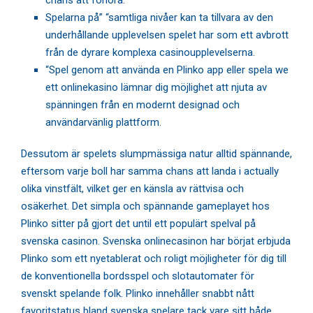
Spelarna på” “samtliga nivåer kan ta tillvara av den
underhållande upplevelsen spelet har som ett avbrott
från de dyrare komplexa casinoupplevelserna.
“Spel genom att använda en Plinko app eller spela we
ett onlinekasino lämnar dig möjlighet att njuta av
spänningen från en modernt designad och
användarvänlig plattform.
Dessutom är spelets slumpmässiga natur alltid spännande,
eftersom varje boll har samma chans att landa i actually
olika vinstfält, vilket ger en känsla av rättvisa och
osäkerhet. Det simpla och spännande gameplayet hos
Plinko sitter på gjort det until ett populärt spelval på
svenska casinon. Svenska onlinecasinon har börjat erbjuda
Plinko som ett nyetablerat och roligt möjligheter för dig till
de konventionella bordsspel och slotautomater för
svenskt spelande folk. Plinko innehåller snabbt nått
favoritstatus bland svenska spelare tack vare sitt både