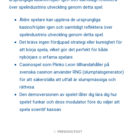
över spelindustrins utveckling genom detta spel.
Äldre spelare kan uppleva de ursprungliga
kasinofröjder igen och samtidigt reflektera över
spelindustrins utveckling genom detta spel.
Det krävs ingen fördjupad strategi eller kunnighet för
att börja spela, vilket gör det perfekt för både
nybörjare o erfarna spelare.
Casinospel som Plinko Leon tillhandahåller på
svenska casinon använder RNG (slumptalsgenerator)
för att säkerställa att utfall är slumpmässiga och
rättvisa.
Den demoversionen av spelet låter dig lära dig hur
spelet funkar och dess modulator före du väljer att
spela scientif kassan.
PREVIOUS POST