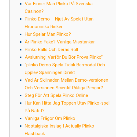
Var Finner Man Plinko På Svenska
Casinon?
Plinko Demo – Njut Av Spelet Utan
Ekonomiska Risker
Hur Spelar Man Plinko?
Är Plinko Fake? Vanliga Misstankar
Plinko Balls Och Deras Roll
Avslutning: Varför Du Bör Prova Plinko”
“plinko Demo Spela Tidak Bermodal Och
Upplev Spänningen Direkt
Vad Är Skillnaden Mellan Demo-versionen
Och Versionen Scientif Riktiga Pengar?
Steg För Att Spela Plinko Online
Hur Kan Hitta Jag Toppen Utav Plinko-spel
På Nätet?
Vanliga Frågor Om Plinko
Nostalgiska Inslag I Actually Plinko
Flashback