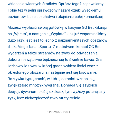
wkładania własnych środków. Oprócz tegoż zapewniamy
Tobie też w pełni sprawdzony hazard dzięki wysokiemu
poziomowi bezpieczeństwa i utajnianie całej komunikacji.
Możesz wypłacić swoją gotówkę w kasynie GG Bet klikając
na „Wpłata”, a następnie „Wypłata”. Jak już wspominaliśmy
dużo razy, jest jest to jedno z najznamienitszych obszarów
dla każdego fana eSportu. Z mnóstwem konsol GG Bet,
wydarzeń a także streamów na żywo do odwiedzenia
doboru, niewątpliwie będziesz się tu świetnie bawić. Gra
liczbowo-losowa, w której gracz wybiera ilości wraz z
określonego obszaru, a następnie jest się losowanie.
Rozrywka typu „crash”, w której samolot wznosi się,
zwiększając mnożnik wygranej. Domaga Się szybkich
decyzji; dywanom dłużej czekasz, tym wyższy potencjalny
zysk, lecz niebezpieczeństwo straty rośnie.
PREVIOUS POST