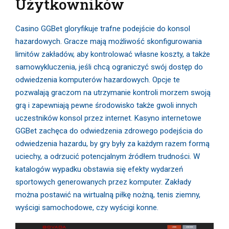
Użytkowników
Casino GGBet gloryfikuje trafne podejście do konsol
hazardowych. Gracze mają możliwość skonfigurowania
limitów zakładów, aby kontrolować własne koszty, a także
samowykluczenia, jeśli chcą ograniczyć swój dostęp do
odwiedzenia komputerów hazardowych. Opcje te
pozwalają graczom na utrzymanie kontroli morzem swoją
grą i zapewniają pewne środowisko także gwoli innych
uczestników konsol przez internet. Kasyno internetowe
GGBet zachęca do odwiedzenia zdrowego podejścia do
odwiedzenia hazardu, by gry były za każdym razem formą
uciechy, a odrzucić potencjalnym źródłem trudności. W
katalogów wypadku obstawia się efekty wydarzeń
sportowych generowanych przez komputer. Zakłady
można postawić na wirtualną piłkę nożną, tenis ziemny,
wyścigi samochodowe, czy wyścigi konne.