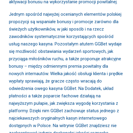
aktywacji bonusu na wykorzystanie promocji powitalnej.
Jednym spośród najwyżej ocenianych elementów polskiej
propozycji są wspaniałe bonusy i promocje zarówno dla
świeżych użytkowników, w jaki sposób i na rzecz
zawodników systematycznie korzystających spośród
usług naszego kasyna. Pozostałym atutem GGBet wydaje
się możliwość obstawiania wydarzeń sportowych, jak
przyciąga miłośników ruchu, a także proponuje atrakcyjne
bonusy – między odmiennymi premia powitalny dla
nowych internautów. Wielka jakość obsługi klienta i prędkie
wypłaty sprawiają, że gracze często wracają do
odwiedzenia owego kasyna GGBet. Na Dodatek, układ
płatności a także poparcie fachowe działają na
najwyższym pułapie, jak zwiększa wygodę korzystania z
platformy. Dzięki nim GGBet zachowuje status jednego z
najciekawszych oryginalnych kasyn internetowego
dostępnych w Polsce. Na witrynie GGBet znajdziesz nie
zaakceptować jedynie doskonałej jakości rozrywkę