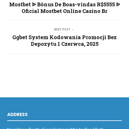
Mostbet ᐉ Bônus De Boas-vindas R$5555 ᐉ
Oficial Mostbet Online Casino Br
NEXT POST
Ggbet System Kodowania Promocji Bez
Depozytu 1 Czerwca, 2025
ADDRESS