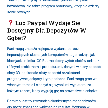
hazardową, ale także program bonusowy, który nie dzierży
sobie równych.
Lub Paypal Wydaje Się
Dostępny Dla Depozytów W
Ggbet?
Fani mogą znaleźć najlepsze wydania oprócz
imponujących ulubionych komputerów, tego rodzaju jak
blackjack i ruletka. GG Bet ma dobry wybór slotów online z
różnymi problemami i procedurami, danymi w który sposób
sloty 3D, doskonałe sloty spośród rezultatami,
progresywne jackpoty i tym podobne. Fani mogą grać we
własnym tempie i cieszyć się wysokimi wypłatami za
każdym razem, kiedy wygrają grę na prawdziwe pieniądze.
Pomimo jest to zrozumieniekonkretnych mechanizmów
gry może znacząco wpłynąć na rezultat. Wygrana w