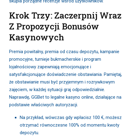
skupia porządne recenzje wśród użytkowników.
Krok Trzy: Zaczerpnij Wraz
Z Propozycji Bonusów
Kasynowych
Premia powitalny, premia od czasu depozytu, kampanie
promocyjne, turnieje bukmacherskie i program
lojalnościowy zapewniają emocjonujące i
satysfakcjonujące doświadczenie obstawiania. Pamiętaj,
że obstawianie musi być przyjemnym i rozrywkowym
zajęciem, w każdej sytuacji graj odpowiedzialnie.
Naprawdę, GGBet to legalne kasyno online, działające na
podstawie właściwych autoryzacji.
Na przykład, wówczas gdy wpłacisz 100 €, możesz
otrzymać równoczesne 100% od momentu kwoty
depozytu.