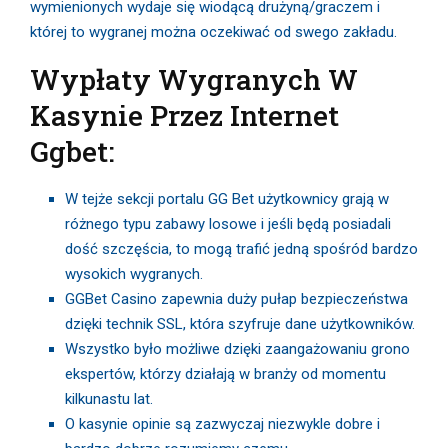
wymienionych wydaje się wiodącą drużyną/graczem i
której to wygranej można oczekiwać od swego zakładu.
Wypłaty Wygranych W
Kasynie Przez Internet
Ggbet:
W tejże sekcji portalu GG Bet użytkownicy grają w
różnego typu zabawy losowe i jeśli będą posiadali
dość szczęścia, to mogą trafić jedną spośród bardzo
wysokich wygranych.
GGBet Casino zapewnia duży pułap bezpieczeństwa
dzięki technik SSL, która szyfruje dane użytkowników.
Wszystko było możliwe dzięki zaangażowaniu grono
ekspertów, którzy działają w branży od momentu
kilkunastu lat.
O kasynie opinie są zazwyczaj niezwykle dobre i