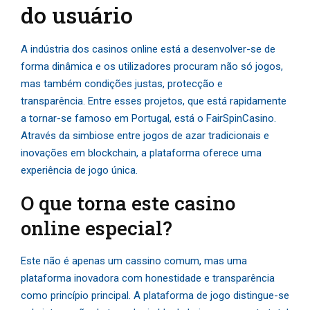
do usuário
A indústria dos casinos online está a desenvolver-se de
forma dinâmica e os utilizadores procuram não só jogos,
mas também condições justas, protecção e
transparência. Entre esses projetos, que está rapidamente
a tornar-se famoso em Portugal, está o FairSpinCasino.
Através da simbiose entre jogos de azar tradicionais e
inovações em blockchain, a plataforma oferece uma
experiência de jogo única.
O que torna este casino
online especial?
Este não é apenas um cassino comum, mas uma
plataforma inovadora com honestidade e transparência
como princípio principal. A plataforma de jogo distingue-se