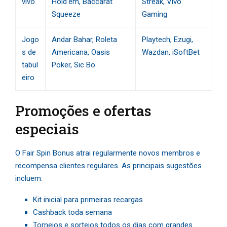
vivo
Hold’em, Baccarat
Streak, Vivo
Squeeze
Gaming
Jogo
Andar Bahar, Roleta
Playtech, Ezugi,
s de
Americana, Oasis
Wazdan, iSoftBet
tabul
Poker, Sic Bo
eiro
Promoções e ofertas
especiais
O Fair Spin Bonus atrai regularmente novos membros e
recompensa clientes regulares. As principais sugestões
incluem:
Kit inicial para primeiras recargas
Cashback toda semana
Torneios e sorteios todos os dias com grandes