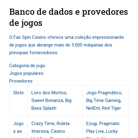
Banco de dados e provedores
de jogos
O Fair Spin Casino oferece uma coleção impressionante
de jogos que abrange mais de 3.000 máquinas dos
principais fornecedores:
Categoria de jogo
Jogos populares
Provedores
Slots
Livro dos Mortos,
Jogo Pragmático,
Sweet Bonanza, Big
Big Time Gaming,
Bass Splash
NetEnt, Red Tiger
Jogo
Crazy Time, Roleta
Ezugi, Pragmatic
s ao
Imersiva, Casino
Play Live, Lucky