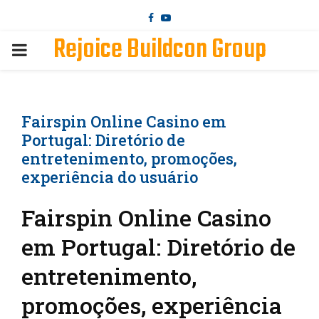
Facebook
Youtube
Rejoice Buildcon Group
PRIMARY
MENU
Fairspin Online Casino em
Portugal: Diretório de
entretenimento, promoções,
experiência do usuário
Fairspin Online Casino
em Portugal: Diretório de
entretenimento,
promoções, experiência