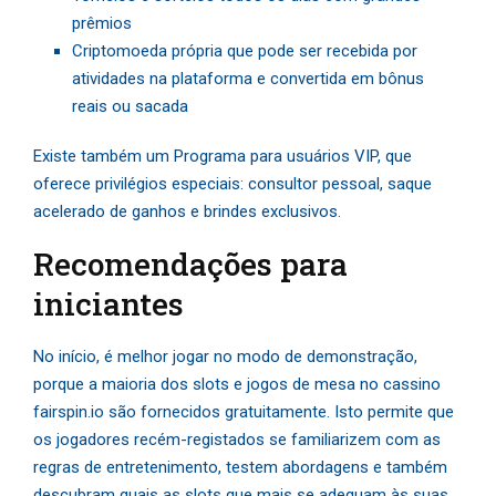
prêmios
Criptomoeda própria que pode ser recebida por
atividades na plataforma e convertida em bônus
reais ou sacada
Existe também um Programa para usuários VIP, que
oferece privilégios especiais: consultor pessoal, saque
acelerado de ganhos e brindes exclusivos.
Recomendações para
iniciantes
No início, é melhor jogar no modo de demonstração,
porque a maioria dos slots e jogos de mesa no cassino
fairspin.io são fornecidos gratuitamente. Isto permite que
os jogadores recém-registados se familiarizem com as
regras de entretenimento, testem abordagens e também
descubram quais as slots que mais se adequam às suas