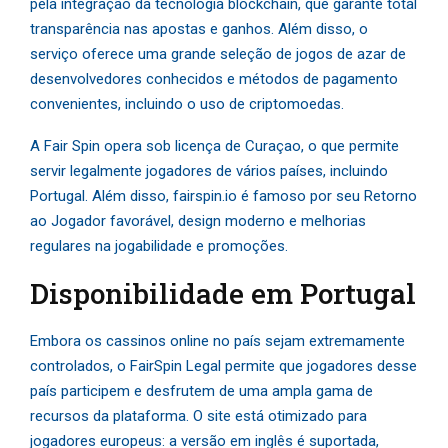
pela integração da tecnologia blockchain, que garante total
transparência nas apostas e ganhos. Além disso, o
serviço oferece uma grande seleção de jogos de azar de
desenvolvedores conhecidos e métodos de pagamento
convenientes, incluindo o uso de criptomoedas.
A Fair Spin opera sob licença de Curaçao, o que permite
servir legalmente jogadores de vários países, incluindo
Portugal. Além disso, fairspin.io é famoso por seu Retorno
ao Jogador favorável, design moderno e melhorias
regulares na jogabilidade e promoções.
Disponibilidade em Portugal
Embora os cassinos online no país sejam extremamente
controlados, o FairSpin Legal permite que jogadores desse
país participem e desfrutem de uma ampla gama de
recursos da plataforma. O site está otimizado para
jogadores europeus: a versão em inglês é suportada,