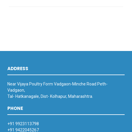
ADDRESS
Near Vijaya Poultry Form Vadgaon-Minche Road Peth-
Vadgaon,
Tal- Hatkanagale, Dist- Kolhapur, Maharashtra.
PHONE
+91 9923113798
+91 9422045267