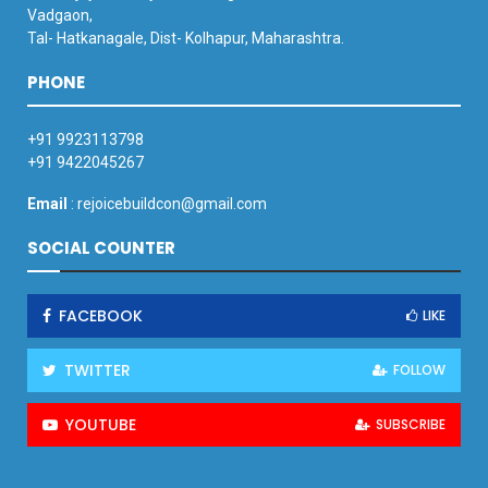
Vadgaon,
Tal- Hatkanagale, Dist- Kolhapur, Maharashtra.
PHONE
+91 9923113798
+91 9422045267
Email
: rejoicebuildcon@gmail.com
SOCIAL COUNTER
FACEBOOK
LIKE
TWITTER
FOLLOW
YOUTUBE
SUBSCRIBE