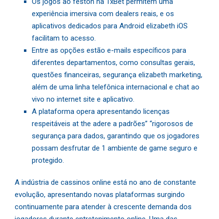
Os jogos ao festón na 1xBet permitem uma
experiência imersiva com dealers reais, e os
aplicativos dedicados para Android elizabeth iOS
facilitam to acesso.
Entre as opções estão e-mails específicos para
diferentes departamentos, como consultas gerais,
questões financeiras, segurança elizabeth marketing,
além de uma linha telefônica internacional e chat ao
vivo no internet site e aplicativo.
A plataforma opera apresentando licenças
respeitáveis at the adere a padrões” “rigorosos de
segurança para dados, garantindo que os jogadores
possam desfrutar de 1 ambiente de game seguro e
protegido.
A indústria de cassinos online está no ano de constante
evolução, apresentando novas plataformas surgindo
continuamente para atender à crescente demanda dos
jogadores durante entretenimento online. Uma das