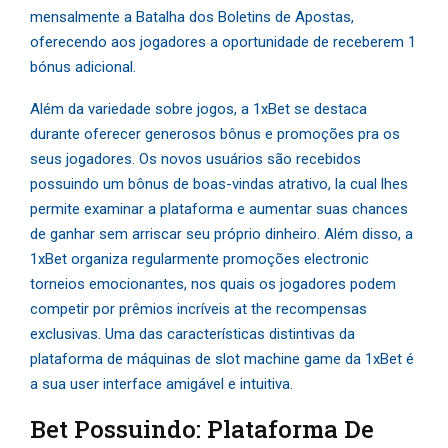
mensalmente a Batalha dos Boletins de Apostas,
oferecendo aos jogadores a oportunidade de receberem 1
bónus adicional.
Além da variedade sobre jogos, a 1xBet se destaca
durante oferecer generosos bônus e promoções pra os
seus jogadores. Os novos usuários são recebidos
possuindo um bônus de boas-vindas atrativo, la cual lhes
permite examinar a plataforma e aumentar suas chances
de ganhar sem arriscar seu próprio dinheiro. Além disso, a
1xBet organiza regularmente promoções electronic
torneios emocionantes, nos quais os jogadores podem
competir por prêmios incríveis at the recompensas
exclusivas. Uma das características distintivas da
plataforma de máquinas de slot machine game da 1xBet é
a sua user interface amigável e intuitiva.
Bet Possuindo: Plataforma De