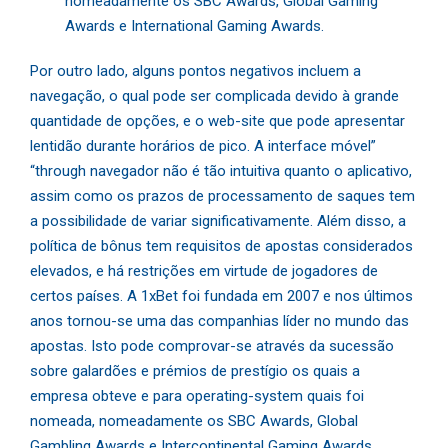
nomeadamente os SBC Awards, Global Gaming
Awards e International Gaming Awards.
Por outro lado, alguns pontos negativos incluem a
navegação, o qual pode ser complicada devido à grande
quantidade de opções, e o web-site que pode apresentar
lentidão durante horários de pico. A interface móvel”
“through navegador não é tão intuitiva quanto o aplicativo,
assim como os prazos de processamento de saques tem
a possibilidade de variar significativamente. Além disso, a
política de bônus tem requisitos de apostas considerados
elevados, e há restrições em virtude de jogadores de
certos países. A 1xBet foi fundada em 2007 e nos últimos
anos tornou-se uma das companhias líder no mundo das
apostas. Isto pode comprovar-se através da sucessão
sobre galardões e prémios de prestígio os quais a
empresa obteve e para operating-system quais foi
nomeada, nomeadamente os SBC Awards, Global
Gambling Awards e Intercontinental Gaming Awards.