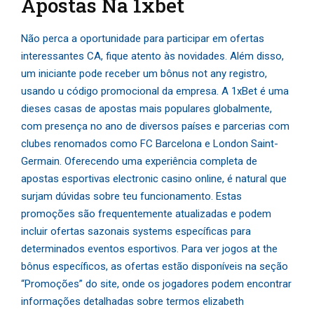
Apostas Na 1xbet
Não perca a oportunidade para participar em ofertas
interessantes CA, fique atento às novidades. Além disso,
um iniciante pode receber um bônus not any registro,
usando u código promocional da empresa. A 1xBet é uma
dieses casas de apostas mais populares globalmente,
com presença no ano de diversos países e parcerias com
clubes renomados como FC Barcelona e London Saint-
Germain. Oferecendo uma experiência completa de
apostas esportivas electronic casino online, é natural que
surjam dúvidas sobre teu funcionamento. Estas
promoções são frequentemente atualizadas e podem
incluir ofertas sazonais systems específicas para
determinados eventos esportivos. Para ver jogos at the
bônus específicos, as ofertas estão disponíveis na seção
“Promoções” do site, onde os jogadores podem encontrar
informações detalhadas sobre termos elizabeth