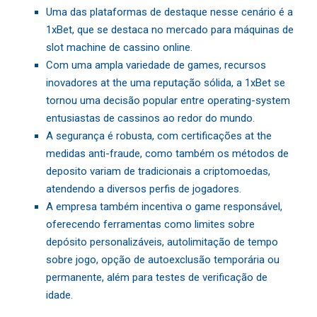
Uma das plataformas de destaque nesse cenário é a
1xBet, que se destaca no mercado para máquinas de
slot machine de cassino online.
Com uma ampla variedade de games, recursos
inovadores at the uma reputação sólida, a 1xBet se
tornou uma decisão popular entre operating-system
entusiastas de cassinos ao redor do mundo.
A segurança é robusta, com certificações at the
medidas anti-fraude, como também os métodos de
deposito variam de tradicionais a criptomoedas,
atendendo a diversos perfis de jogadores.
A empresa também incentiva o game responsável,
oferecendo ferramentas como limites sobre
depósito personalizáveis, autolimitação de tempo
sobre jogo, opção de autoexclusão temporária ou
permanente, além para testes de verificação de
idade.