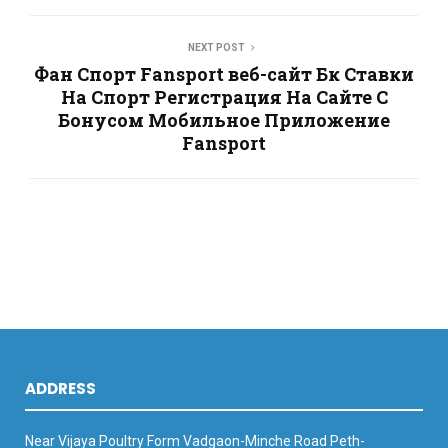
NEXT POST
Фан Спорт Fansport веб-сайт Бк Ставки
На Спорт Регистрация На Сайте С
Бонусом Мобильное Приложение
Fansport
ADDRESS
Near Vijaya Poultry Form Vadgaon-Minche Road Peth-