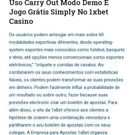
Uso Carry Out Modo Demo E
Jogo Grátis Simply No 1xbet
Casino
Os usuários podem arriesgar em mais sobre 60
modalidades esportivas diferentes, desde operating-
system esportes mais conocidos como futebol, basquete
e tênis, até opções menos convencionais como esportes
eletrônicos,” “críquete e corridas de cavalos. Ao
combinarem os seus conhecimentos com estatísticas
fiáveis, os clientes podem transformar as suas previsões
em dinheiro. Podem facilmente influir a probabilidade de
um resultado ou sobre outro, fazer because suas
previsões electronic criar um boletim de apostas. Para
além disso, o site da 1xBet oferece aos clientes a
hipótese de criarem uma combinação vencedora e
partilharem o seu boletim de apostas com os seus
colegas. A Empresa para Apostas 1xBet organiza