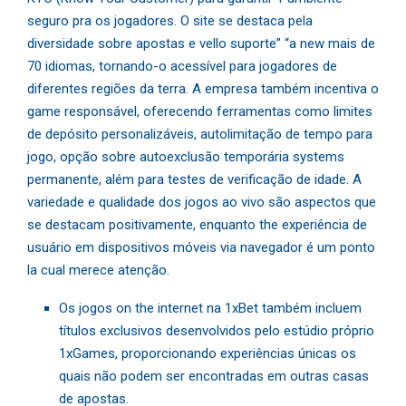
seguro pra os jogadores. O site se destaca pela
diversidade sobre apostas e vello suporte” “a new mais de
70 idiomas, tornando-o acessível para jogadores de
diferentes regiões da terra. A empresa também incentiva o
game responsável, oferecendo ferramentas como limites
de depósito personalizáveis, autolimitação de tempo para
jogo, opção sobre autoexclusão temporária systems
permanente, além para testes de verificação de idade. A
variedade e qualidade dos jogos ao vivo são aspectos que
se destacam positivamente, enquanto the experiência de
usuário em dispositivos móveis via navegador é um ponto
la cual merece atenção.
Os jogos on the internet na 1xBet também incluem
títulos exclusivos desenvolvidos pelo estúdio próprio
1xGames, proporcionando experiências únicas os
quais não podem ser encontradas em outras casas
de apostas.