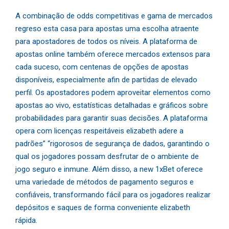
A combinação de odds competitivas e gama de mercados
regreso esta casa para apostas uma escolha atraente
para apostadores de todos os níveis. A plataforma de
apostas online também oferece mercados extensos para
cada suceso, com centenas de opções de apostas
disponíveis, especialmente afin de partidas de elevado
perfil. Os apostadores podem aproveitar elementos como
apostas ao vivo, estatísticas detalhadas e gráficos sobre
probabilidades para garantir suas decisões. A plataforma
opera com licenças respeitáveis elizabeth adere a
padrões” “rigorosos de segurança de dados, garantindo o
qual os jogadores possam desfrutar de o ambiente de
jogo seguro e inmune. Além disso, a new 1xBet oferece
uma variedade de métodos de pagamento seguros e
confiáveis, transformando fácil para os jogadores realizar
depósitos e saques de forma conveniente elizabeth
rápida.