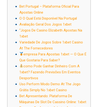
Bet Portugal – Plataforma Oficial Para
Apostas Online
O O Qual Está Disponível Na Portugal
Avaliação Geral Dos Jogos 1xbet
“Jogos De Casino Elizabeth Apostas Na
1xbet
Variedade De Jogos Sobre 1xbet Casino
At The Fornecedores
empresa Para Apostas 1xbet — O Que É
Que Gostaria Para Saber?
como Pode Ganhar Dinheiro Com A
1xbet? Fazendo Previsões Em Eventos
Desportivos
Uso Perform Modo Demo At The Jogo
Grátis Simply No 1xbet Casino
Bet Apresentando: Plataforma De
Máquinas De Slot De Cassino Online: 1xbet