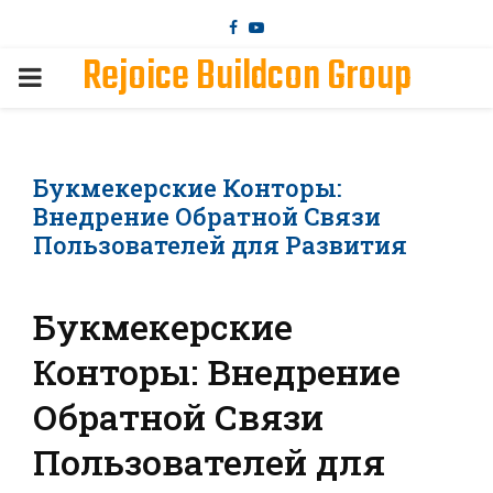
Facebook
Youtube
Rejoice Buildcon Group
PRIMARY
MENU
Букмекерские Конторы:
Внедрение Обратной Связи
Пользователей для Развития
Букмекерские
Конторы: Внедрение
Обратной Связи
Пользователей для