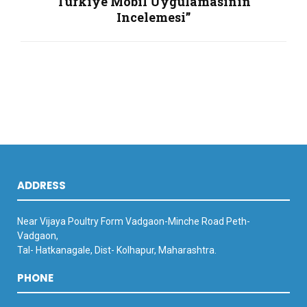
Türkiye Mobil Uygulamasının
Incelemesi”
ADDRESS
Near Vijaya Poultry Form Vadgaon-Minche Road Peth-
Vadgaon,
Tal- Hatkanagale, Dist- Kolhapur, Maharashtra.
PHONE