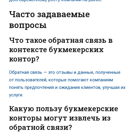
Часто задаваемые
вопросы
Что такое обратная связь в
контексте букмекерских
контор?
Обратная связь — это отзывы и данные, полученные
от пользователей, которые помогают компаниям
понять предпочтения и ожидания клиентов, улучшая их
услуги.
Какую пользу букмекерские
конторы могут извлечь из
обратной связи?