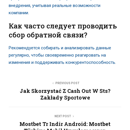
внедрения, учитывая реальные возможности
компании.
Как часто следует проводить
сбор обратной связи?
Рекомендуется собирать и анализировать данные
регулярно, чтобы своевременно реагировать на
изменения и поддерживать конкурентоспособность.
PREVIOUS POST
Jak Skorzystać Z Cash Out W Sts?
Zakłady Sportowe
NEXT POST
Mostbet Tr Indir Android: Mostbet