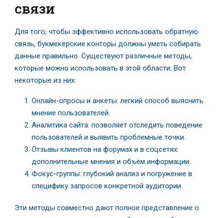
связи
Для того, чтобы эффективно использовать обратную
связь, букмекерские конторы должны уметь собирать
данные правильно. Существуют различные методы,
которые можно использовать в этой области. Вот
некоторые из них:
Онлайн-опросы и анкеты: легкий способ выяснить
мнение пользователей.
Аналитика сайта: позволяет отследить поведение
пользователей и выявить проблемные точки.
Отзывы клиентов на форумах и в соцсетях:
дополнительные мнения и объём информации.
Фокус-группы: глубокий анализ и погружение в
специфику запросов конкретной аудитории.
Эти методы совместно дают полное представление о