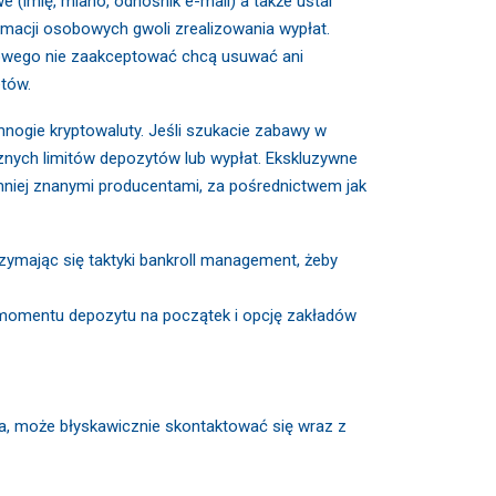
 (imię, miano, odnośnik e-mail) a także ustal
rmacji osobowych gwoli zrealizowania wypłat.
kowego nie zaakceptować chcą usuwać ani
tów.
nogie kryptowaluty. Jeśli szukacie zabawy w
rznych limitów depozytów lub wypłat. Ekskluzywne
mniej znanymi producentami, za pośrednictwem jak
zymając się taktyki bankroll management, żeby
 momentu depozytu na początek i opcję zakładów
nia, może błyskawicznie skontaktować się wraz z