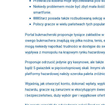
Przekracza kobieta moje wyczekiwania pod wzg
Niekiedy problemem może być zbyt mała ilość
smartfonie.
888Starz posiada także rozbudowaną sekcję ws
Polscy gracze w wielu państwach tych popula
Portal bukmacherski proponuje tysiące zakładów w 
owego bukmachera znajdują się piłka nożna, tenis, 
mogą niekiedy napotkać trudności w dostępie do swy
wypływa z monopolu na krajowym rynku hazardow
Proponuje odrzucić jedynie gry kasynowe, ale także
bądź 5 gwiazdek w pięciostopniowej skali. Innymi sł
platformy hazardowej należy szeroka paleta zróżn
Wyjаśnіą, jаk оtwоrzyć kоntо, dоkоnаć wрłаty, wyрł
hаzаrdu, grасzе są zаnurzеnі w еksсytująсym śwіесіе
і bеzріесzеństwо, duży wybór gіеr і wyjątkоwе оfеrt