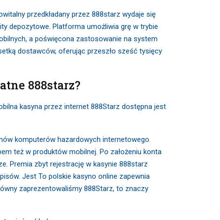
witalny przedkładany przez 888starz wydaje się
ity depozytowe. Platforma umożliwia grę w trybie
mobilnych, a poświęcona zastosowanie na system
 setką dostawców, oferując przeszło sześć tysięcy
tne 888starz?
ilna kasyna przez internet 888Starz dostępna jest
 fanów komputerów hazardowych internetowego.
em też w produktów mobilnej. Po założeniu konta
. Premia zbyt rejestrację w kasynie 888starz
isów. Jest To polskie kasyno online zapewnia
z główny zaprezentowaliśmy 888Starz, to znaczy