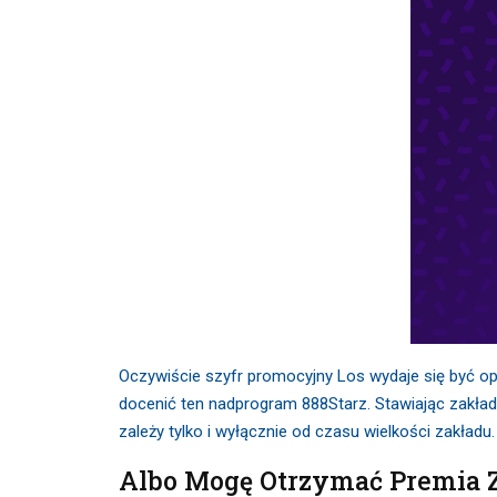
Oczywiście szyfr promocyjny Los wydaje się być op
docenić ten nadprogram 888Starz. Stawiając zakład
zależy tylko i wyłącznie od czasu wielkości zakładu.
Albo Mogę Otrzymać Premia Z