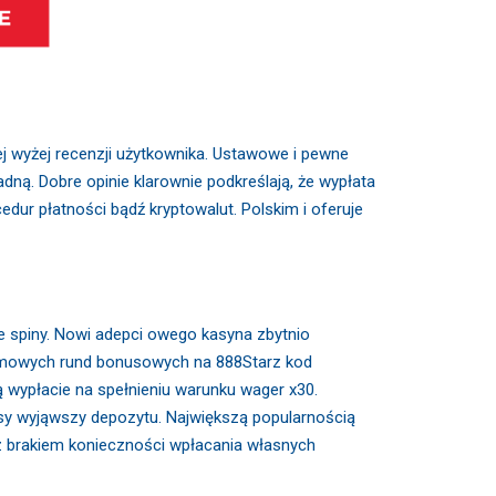
ej wyżej recenzji użytkownika. Ustawowe i pewne
dną. Dobre opinie klarownie podkreślają, że wypłata
ur płatności bądź kryptowalut. Polskim i oferuje
spiny. Nowi adepci owego kasyna zbytnio
darmowych rund bonusowych na 888Starz kod
 wypłacie na spełnieniu warunku wager x30.
sy wyjąwszy depozytu. Największą popularnością
 z brakiem konieczności wpłacania własnych