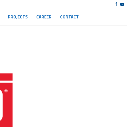
Face
Y
PROJECTS
CAREER
CONTACT