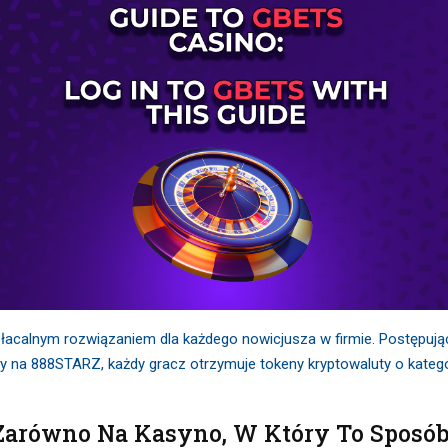
łacalnym rozwiązaniem dla każdego nowicjusza w firmie. Postępując
y na 888STARZ, każdy gracz otrzymuje tokeny kryptowaluty o katego
arówno Na Kasyno, W Który To Sposób