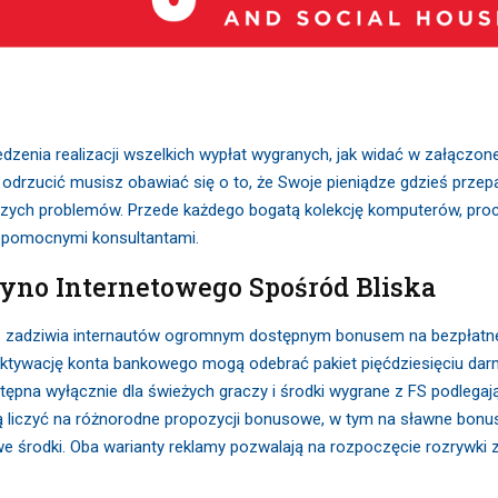
zenia realizacji wszelkich wypłat wygranych, jak widać w załączon
odrzucić musisz obawiać się o to, że Swoje pieniądze gdzieś przepa
zych problemów. Przede każdego bogatą kolekcję komputerów, proced
 pomocnymi konsultantami.
syno Internetowego Spośród Bliska
 zadziwia internautów ogromnym dostępnym bonusem na bezpłatne 
) i aktywację konta bankowego mogą odebrać pakiet pięćdziesięciu 
ępna wyłącznie dla świeżych graczy i środki wygrane z FS podlegają
 liczyć na różnorodne propozycji bonusowe, w tym na sławne bonu
e środki. Oba warianty reklamy pozwalają na rozpoczęcie rozrywki