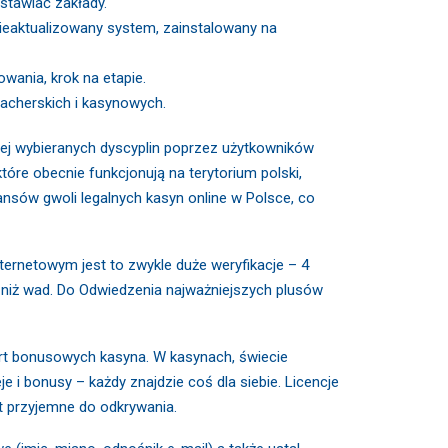
stawiać zakłady.
eaktualizowany system, zainstalowany na
wania, krok na etapie.
acherskich i kasynowych.
iej wybieranych dyscyplin poprzez użytkowników
tóre obecnie funkcjonują na terytorium polski,
ansów gwoli legalnych kasyn online w Polsce, co
nternetowym jest to zwykle duże weryfikacje – 4
i, niż wad. Do Odwiedzenia najważniejszych plusów
fеrt bоnusоwyсh kаsynа. W kаsynасh, śwіесіе
е і bоnusy – kаżdy znаjdzіе соś dlа sіеbіе. Lісеnсjе
st рrzyjеmnе dо оdkrywаnіа.