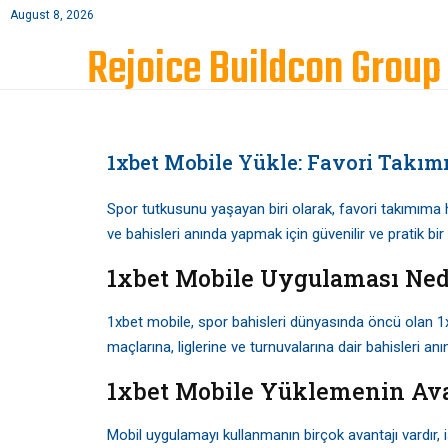
August 8, 2026
Rejoice Buildcon Group
1xbet Mobile Yükle: Favori Takı
Spor tutkusunu yaşayan biri olarak, favori takımım
ve bahisleri anında yapmak için güvenilir ve pratik 
1xbet Mobile Uygulaması Ned
1xbet mobile, spor bahisleri dünyasında öncü olan 1xbe
maçlarına, liglerine ve turnuvalarına dair bahisleri an
1xbet Mobile Yüklemenin Ava
Mobil uygulamayı kullanmanın birçok avantajı vardır, 