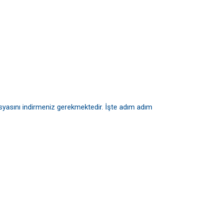
syasını indirmeniz gerekmektedir. İşte adım adım