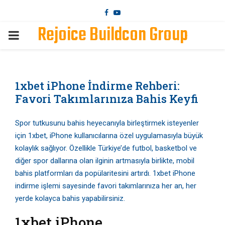
Facebook
Youtube
Rejoice Buildcon Group
PRIMARY
MENU
1xbet iPhone İndirme Rehberi:
Favori Takımlarınıza Bahis Keyfi
Spor tutkusunu bahis heyecanıyla birleştirmek isteyenler
için 1xbet, iPhone kullanıcılarına özel uygulamasıyla büyük
kolaylık sağlıyor. Özellikle Türkiye’de futbol, basketbol ve
diğer spor dallarına olan ilginin artmasıyla birlikte, mobil
bahis platformları da popülaritesini artırdı. 1xbet iPhone
indirme işlemi sayesinde favori takımlarınıza her an, her
yerde kolayca bahis yapabilirsiniz.
1xbet iPhone