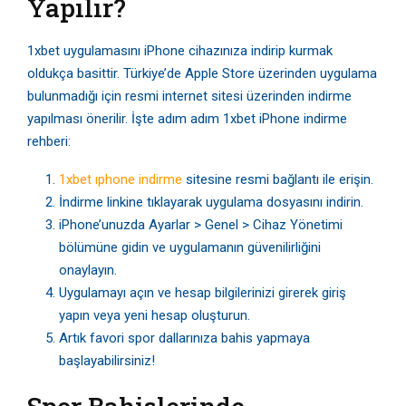
Yapılır?
1xbet uygulamasını iPhone cihazınıza indirip kurmak
oldukça basittir. Türkiye’de Apple Store üzerinden uygulama
bulunmadığı için resmi internet sitesi üzerinden indirme
yapılması önerilir. İşte adım adım 1xbet iPhone indirme
rehberi:
1xbet ıphone indirme
sitesine resmi bağlantı ile erişin.
İndirme linkine tıklayarak uygulama dosyasını indirin.
iPhone’unuzda Ayarlar > Genel > Cihaz Yönetimi
bölümüne gidin ve uygulamanın güvenilirliğini
onaylayın.
Uygulamayı açın ve hesap bilgilerinizi girerek giriş
yapın veya yeni hesap oluşturun.
Artık favori spor dallarınıza bahis yapmaya
başlayabilirsiniz!