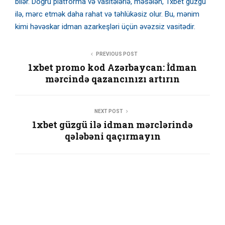
bilər. Doğru platforma və vasitələrlə, məsələn, 1xbet güzgü
ilə, mərc etmək daha rahat və təhlükəsiz olur. Bu, mənim
kimi həvəskar idman azarkeşləri üçün əvəzsiz vasitədir.
PREVIOUS POST
1xbet promo kod Azərbaycan: İdman
mərcində qazancınızı artırın
NEXT POST
1xbet güzgü ilə idman mərclərində
qələbəni qaçırmayın