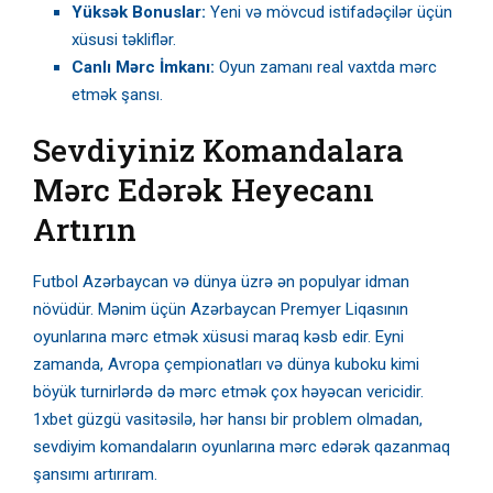
Yüksək Bonuslar:
Yeni və mövcud istifadəçilər üçün
xüsusi təkliflər.
Canlı Mərc İmkanı:
Oyun zamanı real vaxtda mərc
etmək şansı.
Sevdiyiniz Komandalara
Mərc Edərək Heyecanı
Artırın
Futbol Azərbaycan və dünya üzrə ən populyar idman
növüdür. Mənim üçün Azərbaycan Premyer Liqasının
oyunlarına mərc etmək xüsusi maraq kəsb edir. Eyni
zamanda, Avropa çempionatları və dünya kuboku kimi
böyük turnirlərdə də mərc etmək çox həyəcan vericidir.
1xbet güzgü vasitəsilə, hər hansı bir problem olmadan,
sevdiyim komandaların oyunlarına mərc edərək qazanmaq
şansımı artırıram.