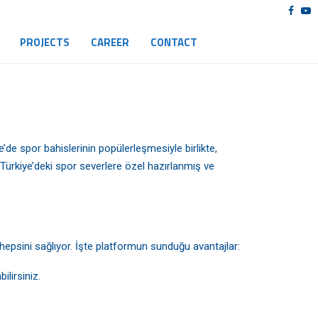
Face
Y
PROJECTS
CAREER
CONTACT
’de spor bahislerinin popülerleşmesiyle birlikte,
 Türkiye’deki spor severlere özel hazırlanmış ve
in hepsini sağlıyor. İşte platformun sunduğu avantajlar:
ilirsiniz.