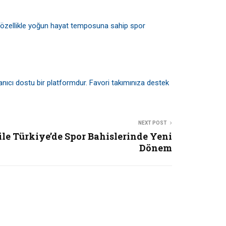
ik, özellikle yoğun hayat temposuna sahip spor
anıcı dostu bir platformdur. Favori takımınıza destek
NEXT POST
ile Türkiye’de Spor Bahislerinde Yeni
Dönem