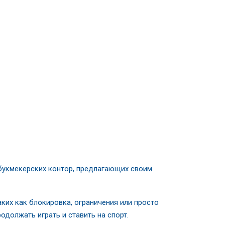
 букмекерских контор, предлагающих своим
аких как блокировка, ограничения или просто
родолжать играть и ставить на спорт.