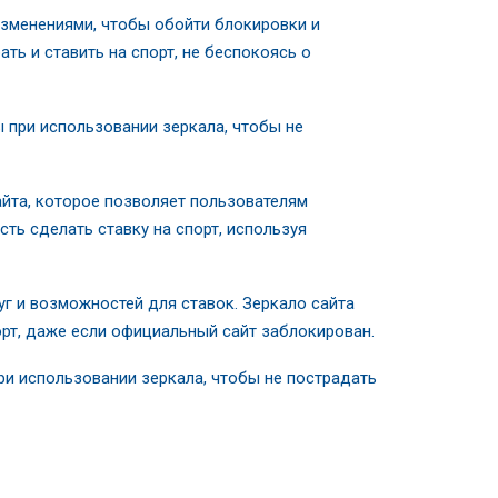
 изменениями, чтобы обойти блокировки и
ть и ставить на спорт, не беспокоясь о
 при использовании зеркала, чтобы не
сайта, которое позволяет пользователям
сть сделать ставку на спорт, используя
уг и возможностей для ставок. Зеркало сайта
орт, даже если официальный сайт заблокирован.
ри использовании зеркала, чтобы не пострадать