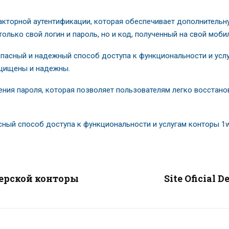
акторной аутентификации, которая обеспечивает дополнительн
только свой логин и пароль, но и код, полученный на свой моб
зопасный и надежный способ доступа к функциональности и усл
защищены и надежны.
ния пароля, которая позволяет пользователям легко восстанов
асный способ доступа к функциональности и услугам конторы 1
ерской конторы
Site Oficial D