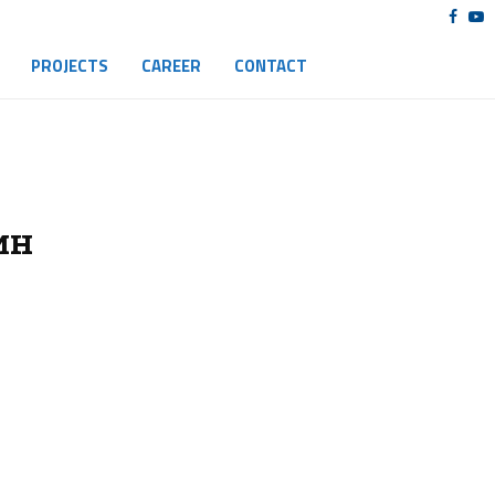
Face
Y
PROJECTS
CAREER
CONTACT
ин