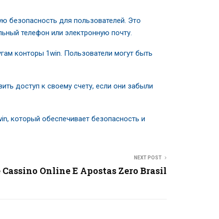
ую безопасность для пользователей. Это
ильный телефон или электронную почту.
угам конторы 1win. Пользователи могут быть
ить доступ к своему счету, если они забыли
win, который обеспечивает безопасность и
NEXT POST
e Cassino Online E Apostas Zero Brasil