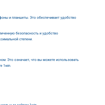
тфоны и планшеты. Это обеспечивает удобство
еличенную безопасность и удобство
ксимальной степени.
ном. Это означает, что вы можете использовать
е 1win.
ициальным сайтом 1win.