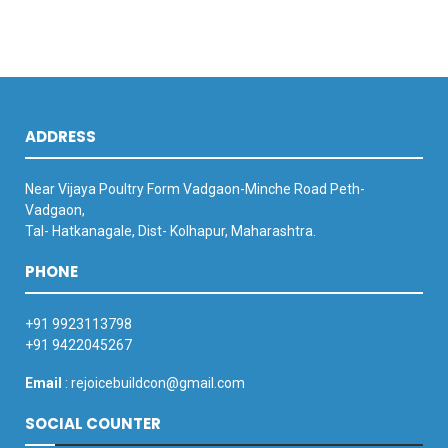
ADDRESS
Near Vijaya Poultry Form Vadgaon-Minche Road Peth-
Vadgaon,
Tal- Hatkanagale, Dist- Kolhapur, Maharashtra.
PHONE
+91 9923113798
+91 9422045267
Email
: rejoicebuildcon@gmail.com
SOCIAL COUNTER