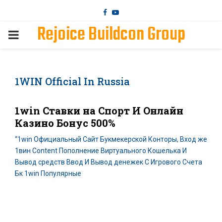
Facebook
Youtube
Rejoice Buildcon Group
PRIMARY
MENU
1WIN Official In Russia
1win Ставки на Спорт И Онлайн
Казино Бонус 500%
“1win Официальный Сайт Букмекерской Конторы, Вход же
1вин Content Пополнение Виртуального Кошелька И
Вывод средств Ввод И Вывод денежек С Игрового Счета
Бк 1win Популярные