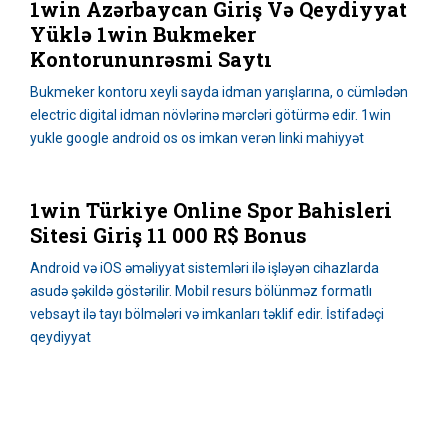
1win Azərbaycan Giriş Və Qeydiyyat
Yüklə 1win Bukmeker
Kontorununrəsmi Saytı
Bukmeker kontoru xeyli sayda idman yarışlarına, o cümlədən
electric digital idman növlərinə mərcləri götürmə edir. 1win
yukle google android os os imkan verən linki mahiyyət
1win Türkiye Online Spor Bahisleri
Sitesi Giriş 11 000 R$ Bonus
Android və iOS əməliyyat sistemləri ilə işləyən cihazlarda
asudə şəkildə göstərilir. Mobil resurs bölünməz formatlı
vebsayt ilə tayı bölmələri və imkanları təklif edir. İstifadəçi
qeydiyyat