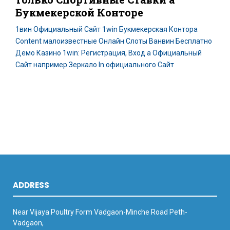
Букмекерской Конторе
1вин Официальный Сайт 1win Букмекерская Контора
Content малоизвестные Онлайн Слоты Ванвин Бесплатно
Демо Казино 1win: Регистрация, Вход а Официальный
Сайт например Зеркало In официального Сайт
ADDRESS
Near Vijaya Poultry Form Vadgaon-Minche Road Peth-
Vadgaon,